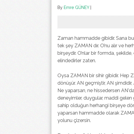
By
Emre GÜNEY
|
Zaman hammadde gibidir. Sana bu var
tek şey ZAMAN dır. O’nu alır ve her
birşeydir. O’nlar bir formda, şekild
elindedirler zaten.
Oysa ZAMAN bir sihir gibidir. Hep Z
dönüşür. AN geçmiştir, AN şimdidir,
Ne yaparsan, ne hissedersen AN'da o
deneyimler, duygular, maddi gelen
sahip olduğun herhangi birşeye dönü
yaparsan hammadde olarak ZAMAN'ı k
yolunu çizersin.