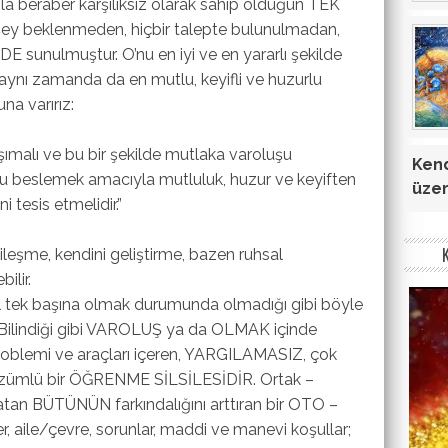
la beraber karşılıksız olarak sahip olduğun TEK
 şey beklenmeden, hiçbir talepte bulunulmadan,
 sunulmuştur. O’nu en iyi ve en yararlı şekilde
, aynı zamanda da en mutlu, keyifli ve huzurlu
na varırız:
ımalı ve bu bir şekilde mutlaka varoluşu
Kend
 beslemek amacıyla mutluluk, huzur ve keyiften
üzer
tesis etmelidir.”
leşme, kendini geliştirme, bazen ruhsal
ilir.
 tek başına olmak durumunda olmadığı gibi böyle
Bilindiği gibi VAROLUŞ ya da OLMAK içinde
oblemi ve araçları içeren, YARGILAMASIZ, çok
özümlü bir ÖĞRENME SİLSİLESİDİR. Ortak –
atan BÜTÜNÜN farkındalığını arttıran bir OTO –
aile/çevre, sorunlar, maddi ve manevi koşullar;