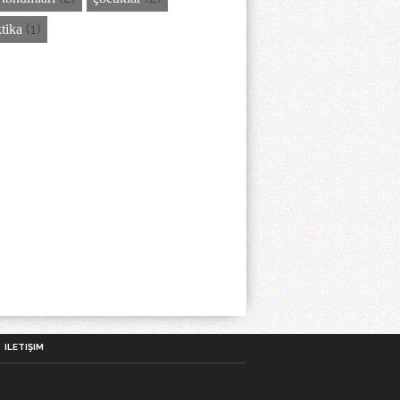
(1)
ktika
ILETIŞIM