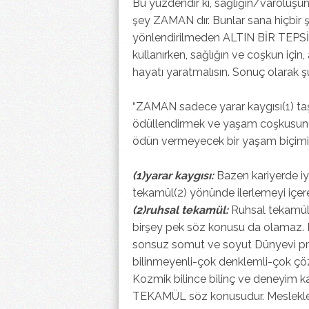
Bu yüzdendir ki, sağlığın/varoluşun
şey ZAMAN dır. Bunlar sana hiçbir
yönlendirilmeden ALTIN BİR TEPSİDE
kullanırken, sağlığın ve coşkun için
hayatı yaratmalısın. Sonuç olarak şu
“ZAMAN sadece yarar kaygısı(1) taş
ödüllendirmek ve yaşam coşkusunu
ödün vermeyecek bir yaşam biçimini 
(1)yarar kaygısı:
Bazen kariyerde iyi
tekamül(2) yönünde ilerlemeyi içereb
(2)ruhsal tekamül:
Ruhsal tekamül
birşey pek söz konusu da olamaz. 
sonsuz somut ve soyut Dünyevi pr
bilinmeyenli-çok denklemli-çok ç
Kozmik bilince bilinç ve deneyim k
TEKAMÜL söz konusudur. Meslekler, 