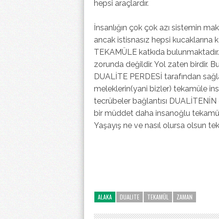
hepsi araçlardır.
İnsanlığın çok çok azı sistemin m
ancak istisnasız hepsi kucaklar
TEKAMÜLE katkıda bulunmaktadır
zorunda değildir. Yol zaten birdir.
DUALİTE PERDESİ tarafından sağlanı
meleklerin(yani bizler) tekamüle i
tecrübeler bağlantısı DUALİTENİN g
bir müddet daha insanoğlu tekamül 
Yaşayış ne ve nasıl olursa olsun tek
ALAKA
DUALITE
TEKAMÜL
ZAMAN