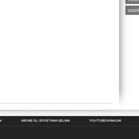
antar
N
ABONE OL, EPOSTANA GELSIN
YOUTUBE KANALIM