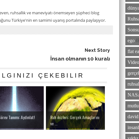
dünya
seven, ruhsallık ve maneviyatı önemseyen şüpheci blog
Ruhsa
luğunu Türkiye'nin en samimi uyanış portalında paylaşıyor.
Sonsu
(
ego
Next Story
flat e
İnsan olmanın 10 kuralı
Video
gerçe
ILGINIZI ÇEKEBILIR
ruhsal
NAS
mutlu
david
Görev Tanımı: Aydınlat!
Ruh ikizleri: Gerçek Amaçlarını
ve ...
insanl
yıldı