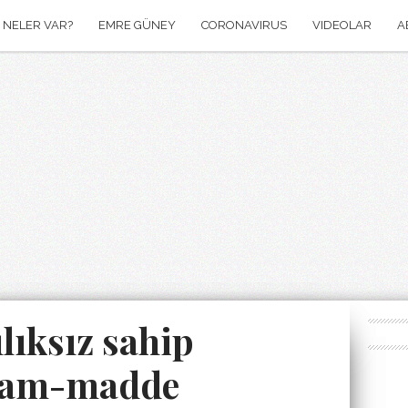
NELER VAR?
EMRE GÜNEY
CORONAVIRUS
VIDEOLAR
A
ıksız sahip
 ham-madde