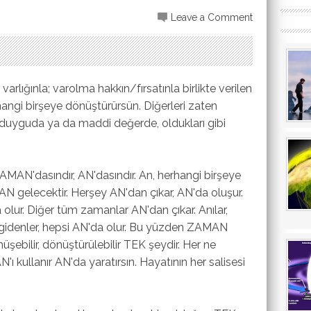
Leave a Comment
lığınla; varolma hakkın/fırsatınla birlikte verilen
hangi birşeye dönüştürürsün. Diğerleri zaten
e, duyguda ya da maddi değerde, oldukları gibi
AMAN'dasındır, AN'dasındır. An, herhangi birşeye
 AN gelecektir. Herşey AN'dan çıkar, AN'da oluşur.
lur. Diğer tüm zamanlar AN'dan çıkar. Anılar,
 gidenler, hepsi AN'da olur. Bu yüzden ZAMAN
şebilir, dönüştürülebilir TEK şeydir. Her ne
ullanır AN'da yaratırsın. Hayatının her salisesi