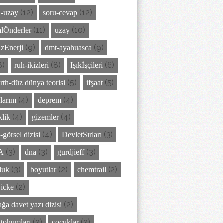
(12)
(12)
-uzay
soru-cevap
(11)
(10)
lÖnderler
uzay
(9)
(9)
zEnerji
dmt-ayahuasca
8)
(8)
(6)
ruh-ikizleri
Işıkİşçileri
(5)
(5)
arth-düz dünya teorisi
ifşaat
(4)
(4)
larım
deprem
(4)
(4)
klik
gizemler
(4)
(3)
-görsel dizisi
DevletSırları
(3)
(3)
(3)
A
dna
gurdjieff
(3)
(2)
(2)
luk
boyutlar
chemtrail
(2)
 icke
(2)
ığa davet yazı dizisi
(2)
(2)
z tohumları
çocuklar