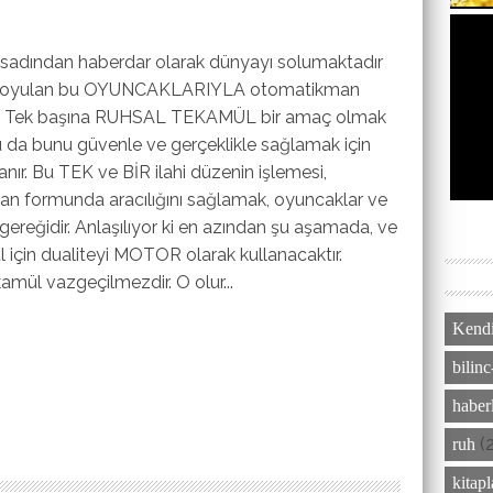
aksadından haberdar olarak dünyayı solumaktadır
ına koyulan bu OYUNCAKLARIYLA otomatikman
. Tek başına RUHSAL TEKAMÜL bir amaç olmak
 Bu da bunu güvenle ve gerçeklikle sağlamak için
r. Bu TEK ve BİR ilahi düzenin işlemesi,
nsan formunda aracılığını sağlamak, oyuncaklar ve
ereğidir. Anlaşılıyor ki en azından şu aşamada, ve
için dualiteyi MOTOR olarak kullanacaktır.
amül vazgeçilmezdir. O olur...
Kendi
bilinc
haber
(
ruh
kitap