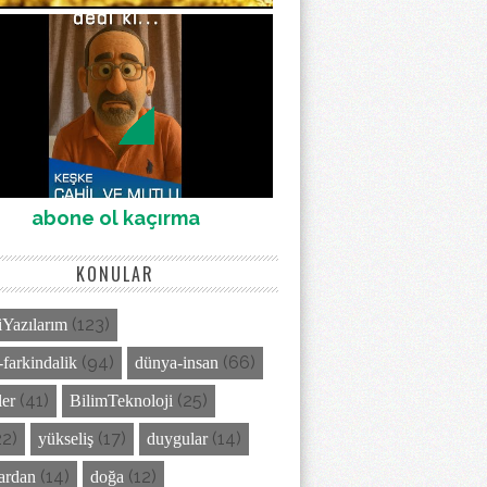
abone ol kaçırma
KONULAR
(123)
Yazılarım
(94)
(66)
-farkindalik
dünya-insan
(41)
(25)
ler
BilimTeknoloji
22)
(17)
(14)
yükseliş
duygular
(14)
(12)
lardan
doğa