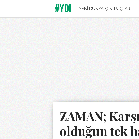
#YDI
YENİ DÜNYA İÇİN İPUÇLARI
ZAMAN; Karşıl
olduğun tek