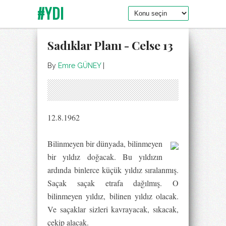
#YDI
Sadıklar Planı - Celse 13
By
Emre GÜNEY
|
12.8.1962
Bilinmeyen bir dünyada, bilinmeyen
bir yıldız doğacak. Bu yıldızın
ardında binlerce küçük yıldız sıralanmış.
Saçak saçak etrafa dağılmış. O
bilinmeyen yıldız, bilinen yıldız olacak.
Ve saçaklar sizleri kavrayacak, sıkacak,
çekip alacak.