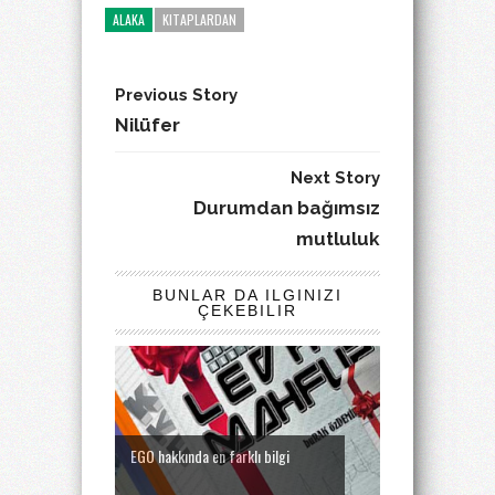
ALAKA
KITAPLARDAN
Previous Story
Nilüfer
Next Story
Durumdan bağımsız
mutluluk
BUNLAR DA ILGINIZI
ÇEKEBILIR
EGO hakkında en farklı bilgi