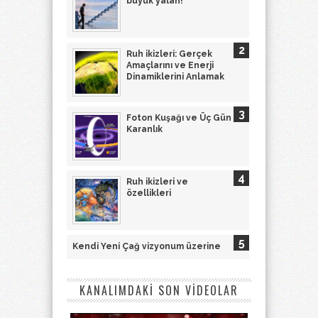
büyük yalan!
Ruh ikizleri: Gerçek
Amaçlarını ve Enerji
Dinamiklerini Anlamak
Foton Kuşağı ve Üç Gün
Karanlık
Ruh ikizleri ve
özellikleri
Kendi Yeni Çağ vizyonum üzerine
KANALIMDAKİ SON VİDEOLAR