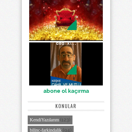
abone ol kaçırma
KONULAR
(123)
KendiYazılarım
(94)
bilinc-farkindalik