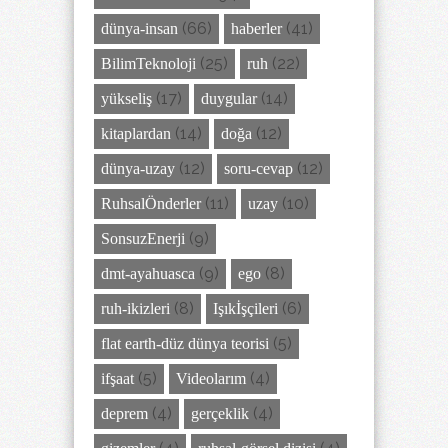
(66)
(41)
dünya-insan
haberler
(25)
(22)
BilimTeknoloji
ruh
(17)
(14)
yükseliş
duygular
(14)
(12)
kitaplardan
doğa
(12)
(12)
dünya-uzay
soru-cevap
(11)
(10)
RuhsalÖnderler
uzay
(9)
SonsuzEnerji
(9)
(8)
dmt-ayahuasca
ego
(8)
(6)
ruh-ikizleri
Işıkİşçileri
(5)
flat earth-düz dünya teorisi
(5)
(4)
ifşaat
Videolarım
(4)
(4)
deprem
gerçeklik