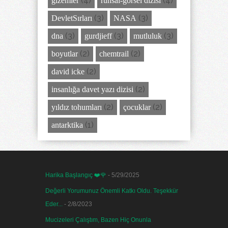
(4)
(4)
gizemler
ruhsal-görsel dizisi
(3)
(3)
DevletSırları
NASA
(3)
(3)
(3)
dna
gurdjieff
mutluluk
(2)
(2)
boyutlar
chemtrail
(2)
david icke
(2)
insanlığa davet yazı dizisi
(2)
(2)
yıldız tohumları
çocuklar
(1)
antarktika
Harika Başlangıç ❤️🌹
- 5/29/2025
Değerli Yorumunuz Önemli Katkı Oldu. Teşekkür
Eder...
- 2/8/2023
Mucizeleri Çalıştım, Bazen Hiç Onunla