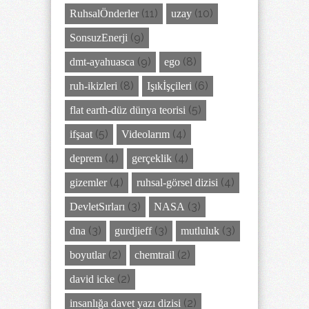
(11)
(10)
RuhsalÖnderler
uzay
(9)
SonsuzEnerji
(9)
(8)
dmt-ayahuasca
ego
(8)
(6)
ruh-ikizleri
Işıkİşçileri
(5)
flat earth-düz dünya teorisi
(5)
(4)
ifşaat
Videolarım
(4)
(4)
deprem
gerçeklik
(4)
(4)
gizemler
ruhsal-görsel dizisi
(3)
(3)
DevletSırları
NASA
(3)
(3)
(3)
dna
gurdjieff
mutluluk
(2)
(2)
boyutlar
chemtrail
(2)
david icke
(2)
insanlığa davet yazı dizisi