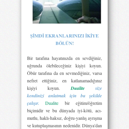
ŞİMDİ EKRANLARINIZI İKİYE
BÖLÜN!
Bir tarafına hayatınızda en sevdiğiniz,
uğrunda ölebileceğiniz kişiyi koyun.
Öbür tarafına da en sevmediğiniz, varsa
nefret ettiğiniz, en katlanamadığınız
kişiyi koyun.
Dualite
size
kendinizi anlatmak için bu şekilde
çalışır.
Dualite
bir eğitim/öğretim
biçimidir ve bu dünyada iyi-kötü, acı-
mutlu, haklı-haksız, doğru-yanlış ayrışma
ve kutuplaşmasının nedenidir. Dünya'dan