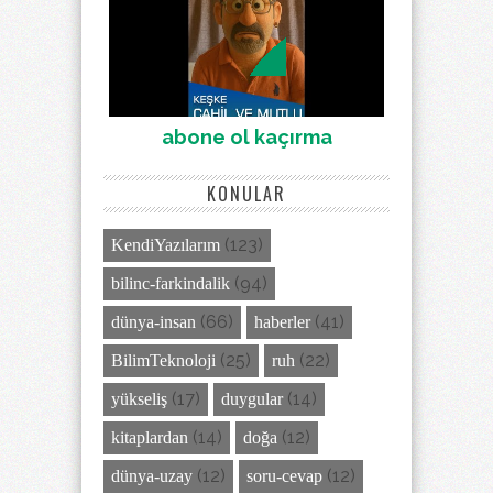
abone ol kaçırma
KONULAR
(123)
KendiYazılarım
(94)
bilinc-farkindalik
(66)
(41)
dünya-insan
haberler
(25)
(22)
BilimTeknoloji
ruh
(17)
(14)
yükseliş
duygular
(14)
(12)
kitaplardan
doğa
(12)
(12)
dünya-uzay
soru-cevap