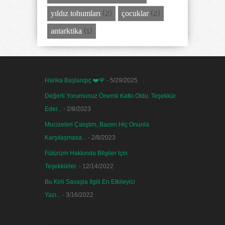
(2)
(2)
yıldız tohumları
çocuklar
(1)
antarktika
Harika Başlangıç ❤️🌹
- 5/29/2025
Değerli Yorumunuz Önemli Katkı Oldu. Teşekkür
Eder...
- 2/8/2023
Mucizeleri Çalıştım, Bazen Hiç Onunla
Karşılaşmasa...
- 2/8/2023
Fütürizm Hakkında Bilgiler Için
Teşekkürler.
- 12/14/2022
Bu Kirli Savaşla Ilgili En Etkileyici
Yazı...
- 3/16/2022