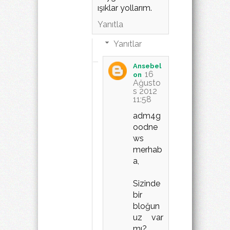
ışıklar yollarım.
Yanıtla
Yanıtlar
Ansebel
16
on
Ağusto
s 2012
11:58
adm4g
oodne
ws
merhab
a,
Sizinde
bir
bloğun
uz var
mı?