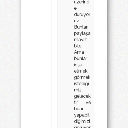
üzerind
e
duruyor
uz.
Bunları
paylaşa
mayız
bile.
Ama
bunlar
inşa
etmek,
görmek
istediği
miz
gelecek
tir ve
bunu
yapabil
diğimizi
görüyor