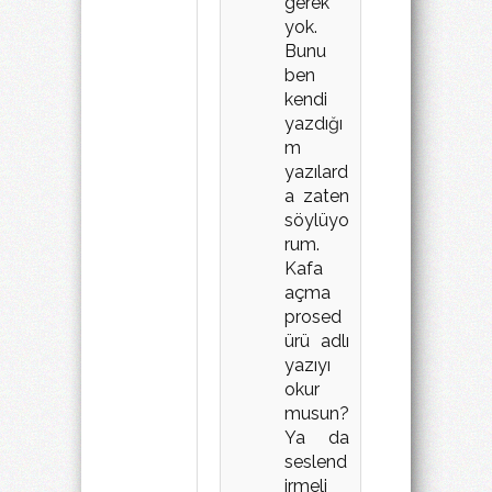
gerek
yok.
Bunu
ben
kendi
yazdığı
m
yazılard
a zaten
söylüyo
rum.
Kafa
açma
prosed
ürü adlı
yazıyı
okur
musun?
Ya da
seslend
irmeli