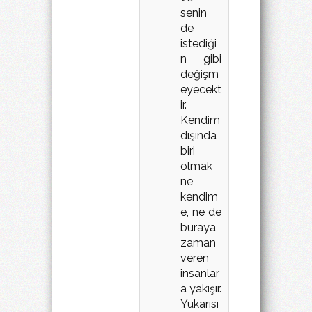
senin
de
istediği
n gibi
değişm
eyecekt
ir.
Kendim
dışında
biri
olmak
ne
kendim
e, ne de
buraya
zaman
veren
insanlar
a yakışır.
Yukarısı