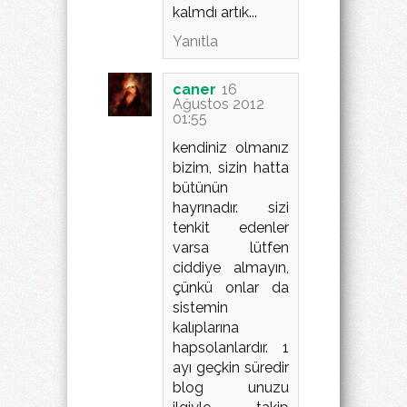
kalmdı artık...
Yanıtla
caner
16
Ağustos 2012
01:55
kendiniz olmanız
bizim, sizin hatta
bütünün
hayrınadır. sizi
tenkit edenler
varsa lütfen
ciddiye almayın,
çünkü onlar da
sistemin
kalıplarına
hapsolanlardır. 1
ayı geçkin süredir
blog unuzu