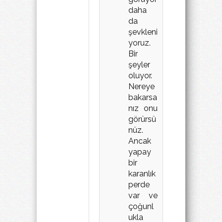
daha
da
şevkleni
yoruz.
Bir
şeyler
oluyor.
Nereye
bakarsa
nız onu
görürsü
nüz.
Ancak
yapay
bir
karanlık
perde
var ve
çoğunl
ukla