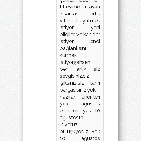
titreşime ulaşan
insanlar artık
vites büyütmek
istiyor yeni
bilgiler ve kanıtlar
istiyor kendi
bağlantısını
kurmak
istiyor,şahsen
ben artık siz
sevgisiniz,siz
ışıksınız,siz tanrı
parçasısınız,yok
haziran enerjileri
yok ağustos
enerjileri, yok 10
ağustosta
iniyoruz
buluşuyoruz, yok
10 ağustos