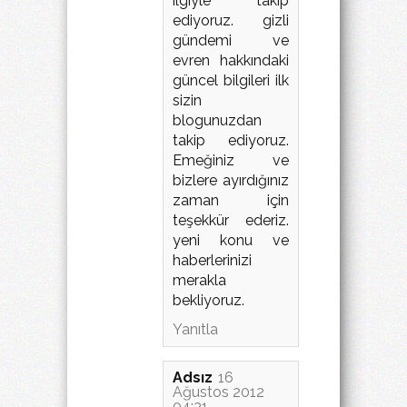
ilgiyle takip
ediyoruz. gizli
gündemi ve
evren hakkındaki
güncel bilgileri ilk
sizin
blogunuzdan
takip ediyoruz.
Emeğiniz ve
bizlere ayırdığınız
zaman için
teşekkür ederiz.
yeni konu ve
haberlerinizi
merakla
bekliyoruz.
Yanıtla
Adsız
16
Ağustos 2012
04:31