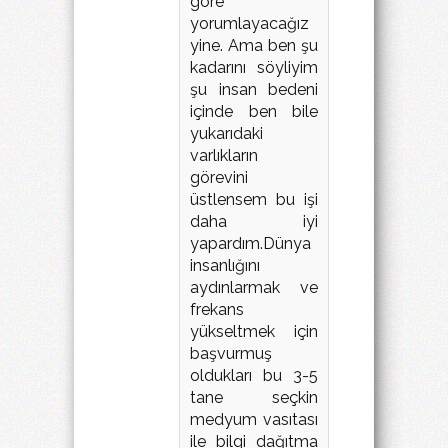
göre
yorumlayacağız
yine. Ama ben şu
kadarını söyliyim
şu insan bedeni
içinde ben bile
yukarıdaki
varlıkların
görevini
üstlensem bu işi
daha iyi
yapardım.Dünya
insanlığını
aydınlarmak ve
frekans
yükseltmek için
başvurmuş
oldukları bu 3-5
tane seçkin
medyum vasıtası
ile bilgi dağıtma