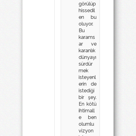
görülüp
hissedil
en bu
oluyor.
Bu
karams
ar ve
karanlık
dünyayı
sürdür
mek
isteyenl
erin de
istediği
bir şey.
En kötü
ihtimall
e ben
olumlu
vizyon