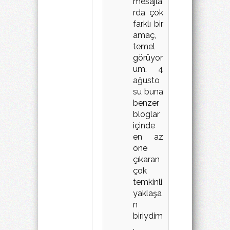
mesajla
rda çok
farklı bir
amaç,
temel
görüyor
um. 4
ağusto
su buna
benzer
bloglar
içinde
en az
öne
çıkaran
çok
temkinli
yaklaşa
n
biriydim
.