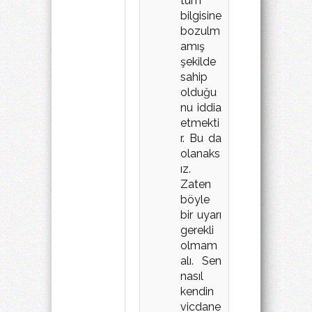
tüm
bilgisine
bozulm
amış
şekilde
sahip
olduğu
nu iddia
etmekti
r. Bu da
olanaks
ız.
Zaten
böyle
bir uyarı
gerekli
olmam
alı. Sen
nasıl
kendin
vicdane