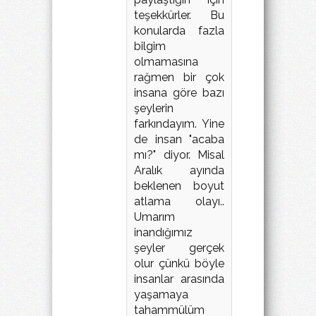
teşekkürler. Bu
konularda fazla
bilgim
olmamasına
rağmen bir çok
insana göre bazı
şeylerin
farkındayım. Yine
de insan "acaba
mı?" diyor. Misal
Aralık ayında
beklenen boyut
atlama olayı..
Umarım
inandığımız
şeyler gerçek
olur çünkü böyle
insanlar arasında
yaşamaya
tahammülüm