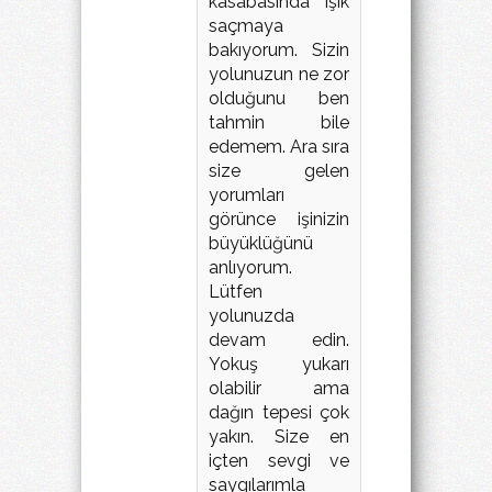
kasabasında ışık
saçmaya
bakıyorum. Sizin
yolunuzun ne zor
olduğunu ben
tahmin bile
edemem. Ara sıra
size gelen
yorumları
görünce işinizin
büyüklüğünü
anlıyorum.
Lütfen
yolunuzda
devam edin.
Yokuş yukarı
olabilir ama
dağın tepesi çok
yakın. Size en
içten sevgi ve
saygılarımla