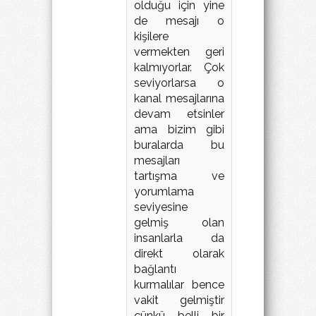
olduğu için yine
de mesajı o
kişilere
vermekten geri
kalmıyorlar. Çok
seviyorlarsa o
kanal mesajlarına
devam etsinler
ama bizim gibi
buralarda bu
mesajları
tartışma ve
yorumlama
seviyesine
gelmiş olan
insanlarla da
direkt olarak
bağlantı
kurmalılar bence
vakit gelmiştir
çünkü belli bir