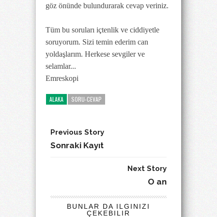
göz önünde bulundurarak cevap veriniz.
Tüm bu soruları içtenlik ve ciddiyetle
soruyorum. Sizi temin ederim can
yoldaşlarım. Herkese sevgiler ve
selamlar...
Emreskopi
ALAKA
SORU-CEVAP
Previous Story
Sonraki Kayıt
Next Story
O an
BUNLAR DA ILGINIZI
ÇEKEBILIR