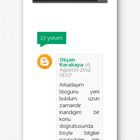
27 yorum:
Okşan
Karakaya
16
Ağustos 2012
01:07
Arkadaşım
blogunu yeni
buldum, uzun
zamandır
inandığım bir
konu
doğrultusunda
böyle bilgiler
paylaştığın için