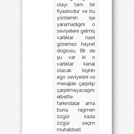
olayı tam bir
fiyaskodur ve bu
yöntemin işe
yaramadığını o
seviyelere gelmiş
varlıklar nasıl
göremez hayret
doğrusu. Bir de
şu var ki o
varlıklar kanal
olacak kişinin
ego seviyesini ve
mesajları çarpıtıp
çarpılmayacağını
elbette
farkındalar ama
buna rağmen
özgür irada
özgür seçim
muhabbeti