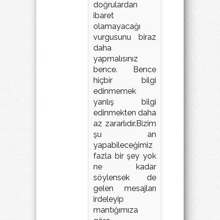
doğrulardan
ibaret
olamayacağı
vurgusunu biraz
daha
yapmalısınız
bence. Bence
hiçbir bilgi
edinmemek
yanlış bilgi
edinmekten daha
az zararlıdır.Bizim
şu an
yapabileceğimiz
fazla bir şey yok
ne kadar
söylensek de
gelen mesajları
irdeleyip
mantığımıza