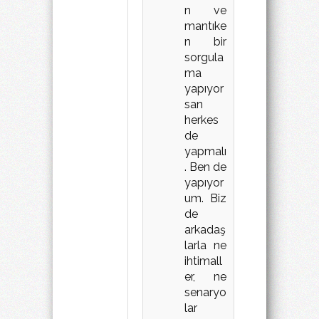
n ve
mantıke
n bir
sorgula
ma
yapıyor
san
herkes
de
yapmalı
. Ben de
yapıyor
um. Biz
de
arkadaş
larla ne
ihtimall
er, ne
senaryo
lar