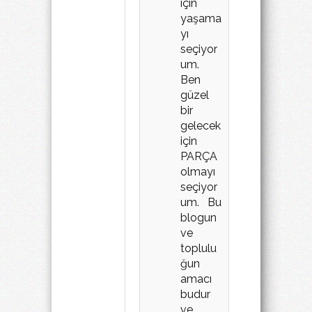
için
yaşama
yı
seçiyor
um.
Ben
güzel
bir
gelecek
için
PARÇA
olmayı
seçiyor
um. Bu
blogun
ve
toplulu
ğun
amacı
budur
ve