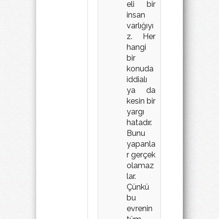
eli bir
insan
varlığıyı
z. Her
hangi
bir
konuda
iddialı
ya da
kesin bir
yargı
hatadır.
Bunu
yapanla
r gerçek
olamaz
lar.
Çünkü
bu
evrenin