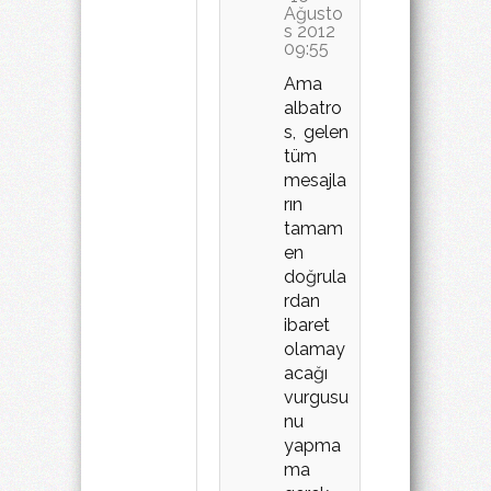
Ağusto
s 2012
09:55
Ama
albatro
s, gelen
tüm
mesajla
rın
tamam
en
doğrula
rdan
ibaret
olamay
acağı
vurgusu
nu
yapma
ma