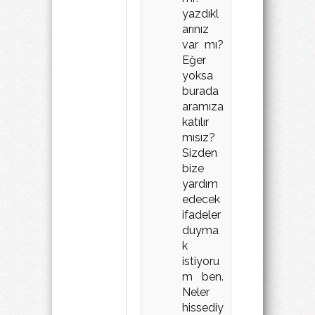
yazdıkl
arınız
var mı?
Eğer
yoksa
burada
aramıza
katılır
mısız?
Sizden
bize
yardım
edecek
ifadeler
duyma
k
istiyoru
m ben.
Neler
hissediy