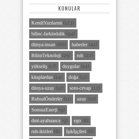
KONULAR
(123)
KendiYazılarım
(94)
bilinc-farkindalik
(66)
(41)
dünya-insan
haberler
(25)
(22)
BilimTeknoloji
ruh
(17)
(14)
yükseliş
duygular
(14)
(12)
kitaplardan
doğa
(12)
(12)
dünya-uzay
soru-cevap
(11)
(10)
RuhsalÖnderler
uzay
(9)
SonsuzEnerji
(9)
(8)
dmt-ayahuasca
ego
(8)
(6)
ruh-ikizleri
Işıkİşçileri