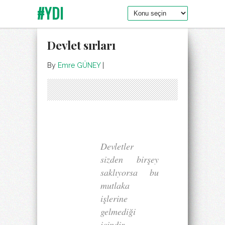
#YDI
Devlet sırları
By
Emre GÜNEY
|
Devletler
sizden birşey
saklıyorsa bu
mutlaka
işlerine
gelmediği
içindir.