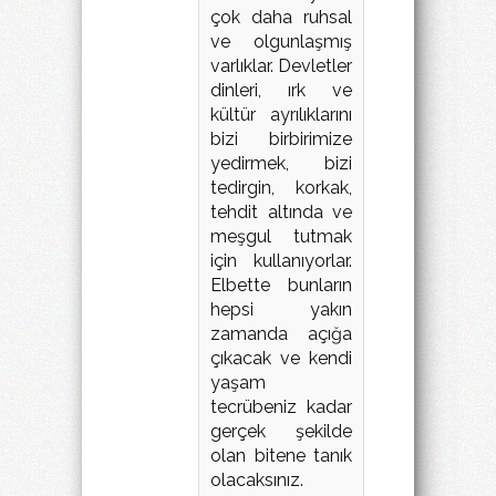
çok daha ruhsal
ve olgunlaşmış
varlıklar. Devletler
dinleri, ırk ve
kültür ayrılıklarını
bizi birbirimize
yedirmek, bizi
tedirgin, korkak,
tehdit altında ve
meşgul tutmak
için kullanıyorlar.
Elbette bunların
hepsi yakın
zamanda açığa
çıkacak ve kendi
yaşam
tecrübeniz kadar
gerçek şekilde
olan bitene tanık
olacaksınız.