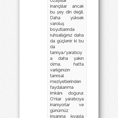
Uzaylılar
inançlılar ancak
bu şey din değil.
Daha yüksek
varoluş
boyutlarında
ruhsallığınız daha
da güçlenir ki bu
da
tanrıya/yaratıcıy
a daha yakın
olma, hatta
varlığınızın
tanrısal
meziyetlerinden
faydalanma
imkânı doğurur.
O'nlar yaratıcıya
inanıyorlar ve
günümüz
insanına kıyasla