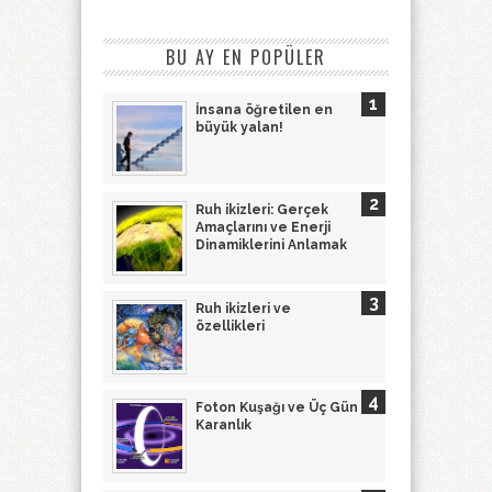
BU AY EN POPÜLER
İnsana öğretilen en
büyük yalan!
Ruh ikizleri: Gerçek
Amaçlarını ve Enerji
Dinamiklerini Anlamak
Ruh ikizleri ve
özellikleri
Foton Kuşağı ve Üç Gün
Karanlık