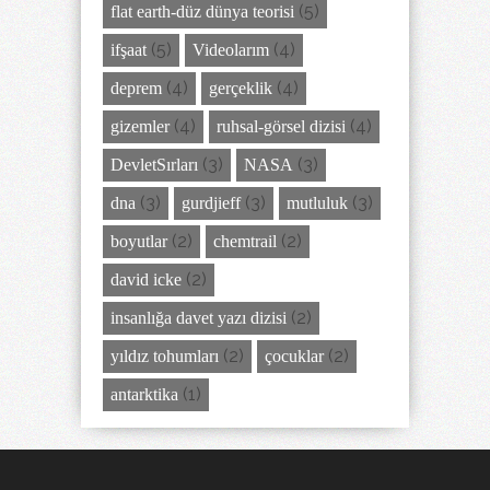
(5)
flat earth-düz dünya teorisi
(5)
(4)
ifşaat
Videolarım
(4)
(4)
deprem
gerçeklik
(4)
(4)
gizemler
ruhsal-görsel dizisi
(3)
(3)
DevletSırları
NASA
(3)
(3)
(3)
dna
gurdjieff
mutluluk
(2)
(2)
boyutlar
chemtrail
(2)
david icke
(2)
insanlığa davet yazı dizisi
(2)
(2)
yıldız tohumları
çocuklar
(1)
antarktika