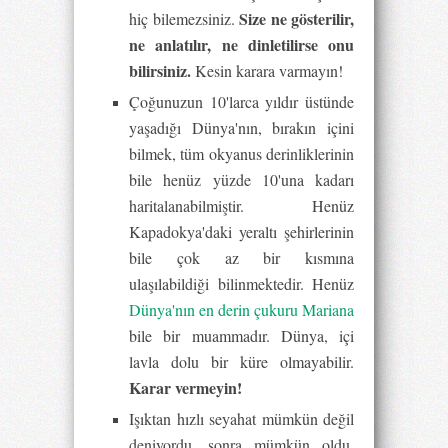
Size ne gösterilir,
hiç bilemezsiniz.
ne anlatılır, ne dinletilirse onu
bilirsiniz.
Kesin karara varmayın!
Çoğunuzun 10'larca yıldır üstünde
yaşadığı Dünya'nın, bırakın içini
bilmek, tüm okyanus derinliklerinin
bile henüz yüzde 10'una kadarı
haritalanabilmiştir. Henüz
Kapadokya'daki yeraltı şehirlerinin
bile çok az bir kısmına
ulaşılabildiği bilinmektedir. Henüz
Dünya'nın en derin çukuru Mariana
bile bir muammadır. Dünya, içi
lavla dolu bir küre olmayabilir.
Karar vermeyin!
Işıktan hızlı seyahat mümkün değil
deniyordu, sonra mümkün oldu.