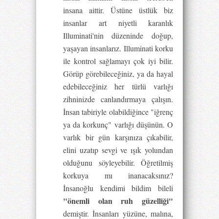
insana aittir. Üstüne üstlük biz
insanlar art niyetli karanlık
Illuminati'nin düzeninde doğup,
yaşayan insanlarız. Illuminati korku
ile kontrol sağlamayı çok iyi bilir.
Görüp görebileceğiniz, ya da hayal
edebileceğiniz her türlü varlığı
zihninizde canlandırmaya çalışın.
İnsan tabiriyle olabildiğince "iğrenç
ya da korkunç" varlığı düşünün. O
varlık bir gün karşınıza çıkabilir,
elini uzatıp sevgi ve ışık yolundan
olduğunu söyleyebilir. Öğretilmiş
korkuya mı inanacaksınız?
İnsanoğlu kendimi bildim bileli
"önemli olan ruh güzelliği"
demiştir. İnsanları yüzüne, malına,