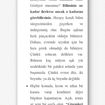
Biliminiz ne
Görüyor musunuz?
kadar ilerlerse ancak o kadarını
görebilirsiniz.
Herşey kendi bilim
süzgecimizden geçerken ve
indirgenmiş olur. Bugün ışıktan
hızlı parçacıklar olduğu biliniyor.
Dahası, evrende seyahat için bu
hıza gerek olmadığı da biliniyor.
Çünkü solucan delikleri var.
Bilmem kaç milyon ışık yılı
uzaklıktaki bir galaksi aslında yanı
başımızda. Çünkü evren düz, iki
boyutlu, ya da üç boyutlu değildir.
Hiçbir konuda, kesin ve nihai bir
karara varıp kendinizi diğer
bilgilere kapatmayın. Açık, temiz
"Gizemleri
ve yeni bir sayfa olun.