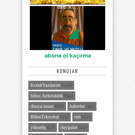
abone ol kaçırma
KONULAR
(123)
KendiYazılarım
(94)
bilinc-farkindalik
(66)
(41)
dünya-insan
haberler
(25)
(22)
BilimTeknoloji
ruh
(17)
(14)
yükseliş
duygular