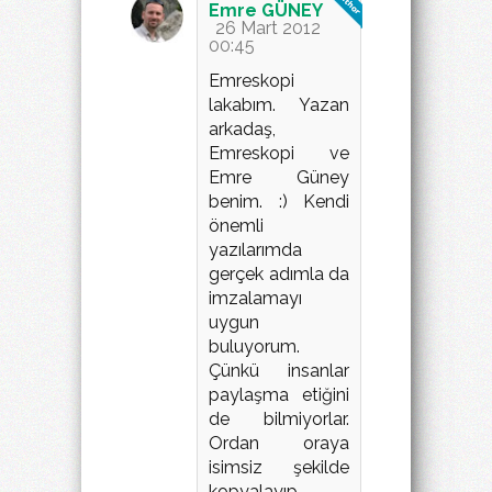
Emre GÜNEY
26 Mart 2012
00:45
Emreskopi
lakabım. Yazan
arkadaş,
Emreskopi ve
Emre Güney
benim. :) Kendi
önemli
yazılarımda
gerçek adımla da
imzalamayı
uygun
buluyorum.
Çünkü insanlar
paylaşma etiğini
de bilmiyorlar.
Ordan oraya
isimsiz şekilde
kopyalayıp