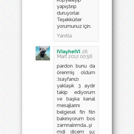
yapıştırıp
duruyorlar.
Teşekkürler
yorumunuz için.
Yanıtla
IVIayheIVI
26
Mart 2012 00:56
pardon bunu da
örenmiş oldum
:)sayfanızı
yaklaşık 3 aydır
takip ediyorum
ve başka kanal
mesajlarını
belgesel fln fıln
bakınıyorum bos
zamnalrımda...şi
mdi dicem şu;