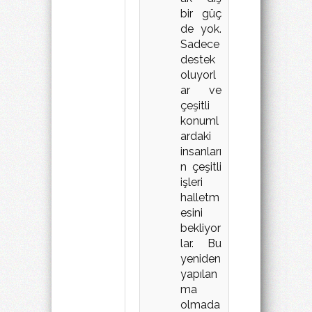
bir güç
de yok.
Sadece
destek
oluyorl
ar ve
çeşitli
konuml
ardaki
insanları
n çeşitli
işleri
halletm
esini
bekliyor
lar. Bu
yeniden
yapılan
ma
olmada