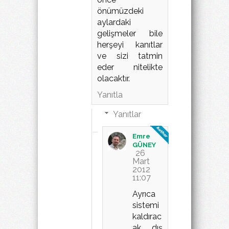
önümüzdeki
aylardaki
gelişmeler bile
herşeyi kanıtlar
ve sizi tatmin
eder nitelikte
olacaktır.
Yanıtla
Yanıtlar
Emre
GÜNEY
26
Mart
2012
11:07
Ayrıca
sistemi
kaldırac
ak dış