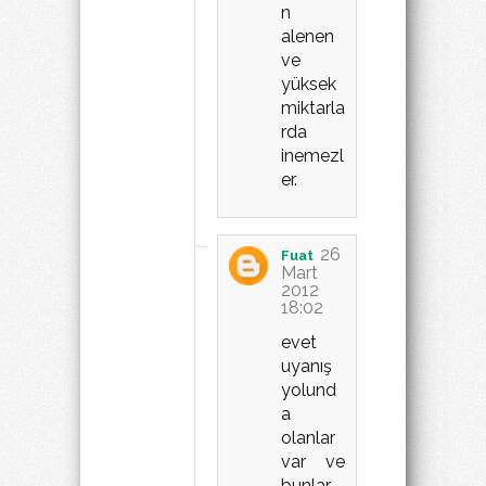
n
alenen
ve
yüksek
miktarla
rda
inemezl
er.
26
Fuat
Mart
2012
18:02
evet
uyanış
yolund
a
olanlar
var ve
bunlar