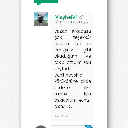
IVIayheIVI
26
Mart 2012 00:35
yazan arkadaşa
çok teşekkür
ederim ... ben de
dediğiniz gibi
okuduğum ve
takip ettiğim (bu
sayfada
dahil)hepsine
körükörüne dilde
sadece fikir
almak için
bakıyorum...eliniz
e sağlık .
Yanıtla