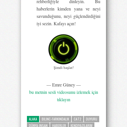
rehberliğiyle dinleyin. Bu
haberlerin kimden yana ve neyi
savunduğunu, neyi güçlendirdiğini
iyi sezin. Kafayı açın!
Şimdi başlat!
— Emre Güney —
bu metnin sesli videosunu izlemek için
tıklayın
ALAKA
BILINC-FARKINDALIK
CAT2
DUYURU
DÜNYA-INSAN
HABERLER
KENDIYAZILARIM