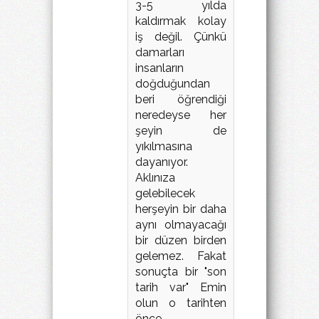
3-5 yılda
kaldırmak kolay
iş değil. Çünkü
damarları
insanların
doğduğundan
beri öğrendiği
neredeyse her
şeyin de
yıkılmasına
dayanıyor.
Aklınıza
gelebilecek
herşeyin bir daha
aynı olmayacağı
bir düzen birden
gelemez. Fakat
sonuçta bir "son
tarih var" Emin
olun o tarihten
önce