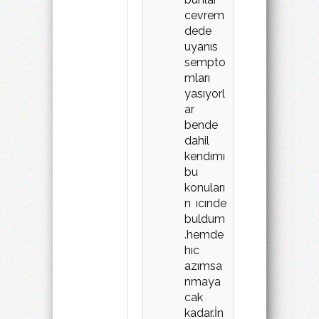
cevrem
dede
uyanıs
sempto
mları
yasıyorl
ar
bende
dahil
kendımı
bu
konuları
n ıcınde
buldum
.hemde
hıc
azımsa
nmaya
cak
kadar.İn