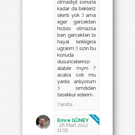
olmadıyıl sonuna
kadar da bekleriz
sıkıntı yok :) ama
eger gercekten
hıcbısı olmazsa
ben gercekten bı
hayal kırıklıgına
ugrarım :) sızın bu
konuda
dusuncelerınızı
alabılır mym ?
acaba cok mu
yanlıs anlıyorum
:) sımdıden
tesekkur ederım .
Yanıtla
Emre GÜNEY
26 Mart 2012
11:05