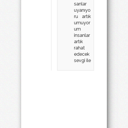
sanlar
uyanıyo
ru artık
umuyor
um
insanlar
artık
rahat
edecek
sevgi ile