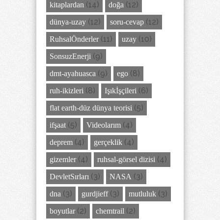
(14)
(12)
kitaplardan
doğa
(12)
(12)
dünya-uzay
soru-cevap
(11)
(10)
RuhsalÖnderler
uzay
(9)
SonsuzEnerji
(9)
(8)
dmt-ayahuasca
ego
(8)
(6)
ruh-ikizleri
Işıkİşçileri
(5)
flat earth-düz dünya teorisi
(5)
(4)
ifşaat
Videolarım
(4)
(4)
deprem
gerçeklik
(4)
(4)
gizemler
ruhsal-görsel dizisi
(3)
(3)
DevletSırları
NASA
(3)
(3)
(3)
dna
gurdjieff
mutluluk
(2)
(2)
boyutlar
chemtrail