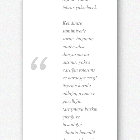
tekrar yükselecek.
Kendinize
samimiyetle
sorun, bugünün
materyalist
dünyasına mı
aitsiniz, yoksa
varlığın tolerans
ve kardeşçe sevgi
üzerine kurulu
olduğu, uyum ve
güzelliğin
tartışmaya baskın
çıktığı ve
insanlığın
zihninin bencillik
ile çarpıtılmadığı