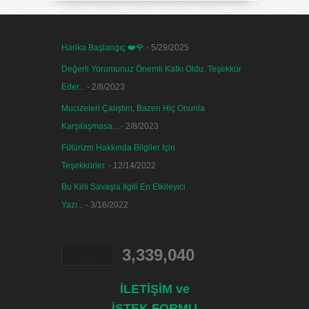
Harika Başlangıç ❤️🌹
- 5/29/2025
Değerli Yorumunuz Önemli Katkı Oldu. Teşekkür
Eder...
- 2/8/2023
Mucizeleri Çalıştım, Bazen Hiç Onunla
Karşılaşmasa...
- 2/8/2023
Fütürizm Hakkında Bilgiler Için
Teşekkürler.
- 12/14/2022
Bu Kirli Savaşla Ilgili En Etkileyici
Yazı...
- 3/16/2022
3,339,040
İLETİŞİM ve
İSTEK FORMU