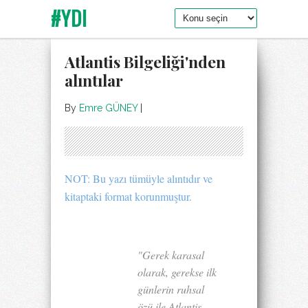
#YDI
Atlantis Bilgeliği'nden
alıntılar
By
Emre GÜNEY
|
NOT: Bu yazı tümüyle alıntıdır ve
kitaptaki format korunmuştur.
"Gerek karasal
olarak, gerekse ilk
günlerin ruhsal
özü ile Atlantis