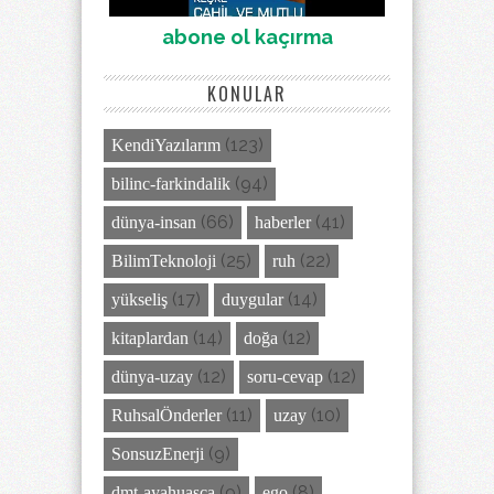
abone ol kaçırma
KONULAR
(123)
KendiYazılarım
(94)
bilinc-farkindalik
(66)
(41)
dünya-insan
haberler
(25)
(22)
BilimTeknoloji
ruh
(17)
(14)
yükseliş
duygular
(14)
(12)
kitaplardan
doğa
(12)
(12)
dünya-uzay
soru-cevap
(11)
(10)
RuhsalÖnderler
uzay
(9)
SonsuzEnerji
(9)
(8)
dmt-ayahuasca
ego