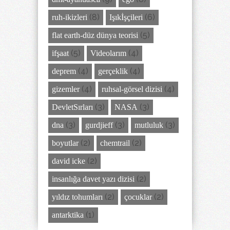
(8)
(6)
ruh-ikizleri
Işıkİşçileri
(5)
flat earth-düz dünya teorisi
(5)
(4)
ifşaat
Videolarım
(4)
(4)
deprem
gerçeklik
(4)
(4)
gizemler
ruhsal-görsel dizisi
(3)
(3)
DevletSırları
NASA
(3)
(3)
(3)
dna
gurdjieff
mutluluk
(2)
(2)
boyutlar
chemtrail
(2)
david icke
(2)
insanlığa davet yazı dizisi
(2)
(2)
yıldız tohumları
çocuklar
(1)
antarktika