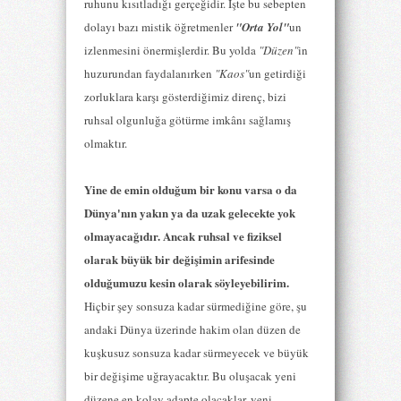
ruhunu kısıtladığı gerçeğidir. İşte bu sebepten
dolayı bazı mistik öğretmenler
"Orta Yol"
un
izlenmesini önermişlerdir. Bu yolda
"Düzen"
in
huzurundan faydalanırken
"Kaos"
un getirdiği
zorluklara karşı gösterdiğimiz direnç, bizi
ruhsal olgunluğa götürme imkânı sağlamış
olmaktır.
Yine de emin olduğum bir konu varsa o da
Dünya'nın yakın ya da uzak gelecekte yok
olmayacağıdır. Ancak ruhsal ve fiziksel
olarak büyük bir değişimin arifesinde
olduğumuzu kesin olarak söyleyebilirim.
Hiçbir şey sonsuza kadar sürmediğine göre, şu
andaki Dünya üzerinde hakim olan düzen de
kuşkusuz sonsuza kadar sürmeyecek ve büyük
bir değişime uğrayacaktır. Bu oluşacak yeni
düzene en kolay adapte olacaklar, yeni