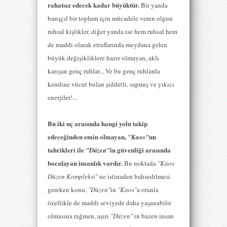
rahatsız edecek kadar büyüktür.
Bir yanda
barışçıl bir toplum için mücadele veren olgun
ruhsal kişlikler, diğer yanda ise hem ruhsal hem
de maddi olarak etraflarında meydana gelen
büyük değişikliklere hazır olmayan, aklı
karışan genç ruhlar... Ve bu genç ruhlarda
kendine vücut bulan şiddetli, sapmış ve yıkıcı
enerjiler!...
Bu iki uç arasında hangi yolu takip
edeceğinden emin olmayan,
un
"Kaos"
tahrikleri ile
in güvenliği arasında
"Düzen"
bocalayan insanlık vardır.
Bu noktada
"Kaos
Düzen Kompleksi"
ne istinaden bahsedilmesi
gereken konu,
"Düzen"
in
"Kaos"
a oranla
özellikle de maddi seviyede daha yaşanabilir
olmasına rağmen, aşırı
"Düzen"
in bazen insan