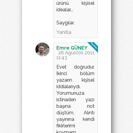
ürünü. kişisel
idealar...
Saygılar.
Yanıtla
Emre GÜNEY
26 Ağustos 2011
11:43
Evet doğrudur.
İkinci bölüm
yazarın kişisel
iddialarıydı.
Yorumunuza
istinaden yazı
başına not
düştüm. Alıntı
yayınına kendi
fikirlerimi
koymam.