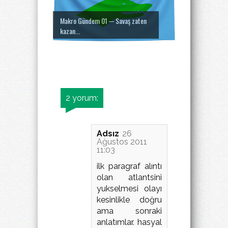
Makro Gündem 01 ─ Savaş zaten
kazan...
2 yorum:
Adsız
26
Ağustos 2011
11:03
ilk paragraf alıntı
olan atlantsini
yukselmesi olayı
kesinlikle doğru
ama sonraki
anlatımlar. hasyal