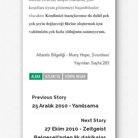
koşullara uyum göstermeyi başarabilenler
Kendimizi inançlarımız da dahil pek
olacaktır.
çok şeyin değişeceği fikrine alıştırmak için
vaktimizin çok fazla olduğunu sanmıyorum.
Atlantis Bilgeliği - Murry Hope, Sınırötesi
Yayınları Sayfa:283
ALAKA
ATLANTIS
DÜNYA-INSAN
Previous Story
25 Aralık 2010 - Yanılsama
Next Story
27 Ekim 2010 - Zeitgeist
Belgeseli'nden ilk dakikalar