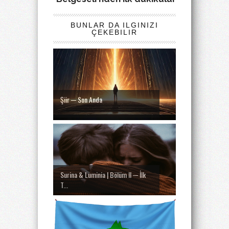
BUNLAR DA ILGINIZI
ÇEKEBILIR
Şiir ─ Son Anda
Surina & Luminia | Bölüm II ─ İlk
T...