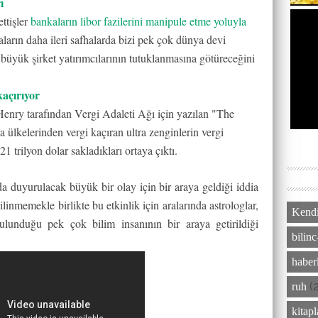
ı
ttişler
bankaların libor fazilerini manipule etme yoluyla
maların daha ileri safhalarda bizi pek çok dünya devi
büyük şirket yatırımcılarının tutuklanmasına götüreceğini
kaçırıyor
enry tarafından Vergi Adaleti Ağı için yazılan "The
 ülkelerinden vergi kaçıran ultra zenginlerin vergi
1 trilyon dolar sakladıkları ortaya çıktı.
 duyurulacak büyük bir olay için bir araya geldiği iddia
linmemekle birlikte bu etkinlik için aralarında astrologlar,
Kendi
ulunduğu pek çok bilim insanının bir araya getirildiği
bilinc
haber
(
ruh
kitap