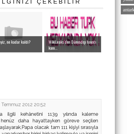
ILGINIZI ÇEKEBILIR
antar
yiz, ne kadar kaldı?
WikiLeaks'den Dünyadışı hayatı
kanı...
 Temmuz 2012 20:52
la ilgili kehânetini 1139 yılında kaleme
isi henüz daha hayattayken göreve seçilen
aşlayarak,Papa olacak tam 111 kişiyi sırasıyla
u yaparken;her birini birkaç kelimeyle ya ismini