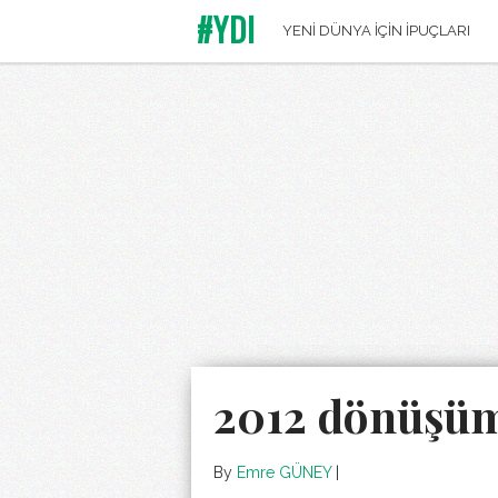
#YDI
YENİ DÜNYA İÇİN İPUÇLARI
2012 dönüşüm
By
Emre GÜNEY
|