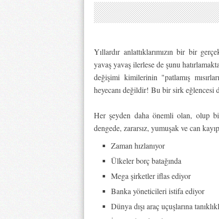
Yıllardır anlattıklarımızın bir bir ger
yavaş yavaş ilerlese de şunu hatırlamakt
değişimi kimilerinin "patlamış mısırl
heyecanı değildir!
Bu bir sirk eğlencesi d
Her şeyden daha önemli olan, olup bite
dengede, zararsız, yumuşak ve can kayıps
Zaman hızlanıyor
Ülkeler borç batağında
Mega şirketler iflas ediyor
Banka yöneticileri istifa ediyor
Dünya dışı araç uçuşlarına tanıklıkl