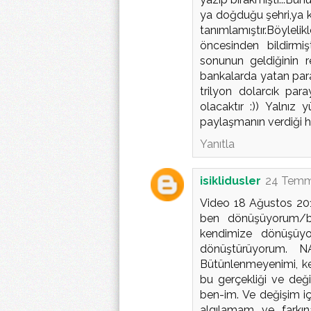
ya doğduğu şehri,ya k
tanımlamıştır.Böylel
öncesinden bildirmiş
sonunun geldiğinin r
bankalarda yatan paral
trilyon dolarcık par
olacaktır :)) Yalnız 
paylaşmanın verdiği ha
Yanıtla
isiklidusler
24 Temm
Video 18 Ağustos 201
ben dönüşüyorum/b
kendimize dönüşüyo
dönüştürüyorum. N
Bütünlenmeyenimi, 
bu gerçekliği ve değ
ben-im. Ve değişim iç
algılamam ve farkın