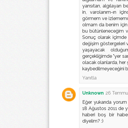
yansıtan, algılayan b
in, varolanım-ın iç
görmem ve izlememde b
olmam da benim için 
bu bütünleneceğim ve
Sonuç olarak içimde 
değişim göstergeleri 
yaşayacak olduğum
gerçekliğimde "yer sars
olacak olanlarda, her 
kaybedilmeyeceğini bi
Yanıtla
Unknown
26 Temmuz
Eğer yukarıda yorum 
18 Ağustos 2011 de yü
haberi boş bir habe
diyelim? :)