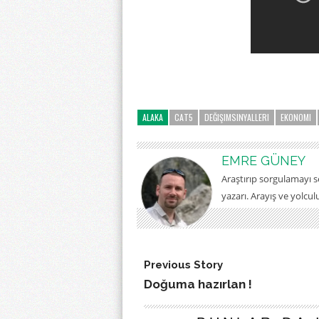
ALAKA
CAT5
DEĞIŞIMSINYALLERI
EKONOMI
EMRE GÜNEY
Araştırıp sorgulamayı 
yazarı. Arayış ve yolcu
Previous Story
Doğuma hazırlan !