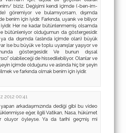
enim/ biziz. Değişimi kendi içimde (-ben-im-
inde) göremiyor ve bulamıyorsam, dışımda
enim için iyidir. Farkında, uyanık ve biliyor
iyidir. Her ne kadar bütünlenmemiş olsamda
 bütünleniyor olduğumun da göstergesidir.
ya da dışımda (aslında içimde olan) büyük
var ise bu büyük ve toplu uyanışlar yaşıyor ve
unda göstergesidir. Ve bunun dışsal
ıcı" olabileceği de hissedilebiliyor. Olanlar ve
şeyin içimde olduğunu ve aslında hiç bir şeyin
lmek ve farkında olmak benim için iyidir.
 2012 00:41
yapan arkadaşımızında dediği gibi bu video
klenmişse eğer, ilgili Vatikan, Nasa, hükümet
r oluyor öyleyse. Ya da tarihi geçmiş mi