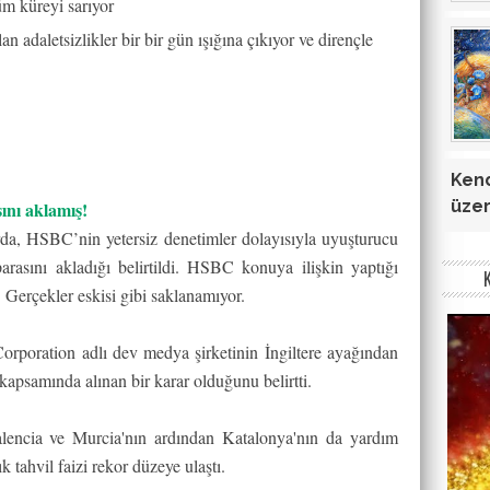
üm küreyi sarıyor
n adaletsizlikler bir bir gün ışığına çıkıyor ve dirençle
Kend
üzer
nı aklamış!
da, HSBC’nin yetersiz denetimler dolayısıyla uyuşturucu
parasını akladığı belirtildi. HSBC konuya ilişkin yaptığı
Gerçekler eskisi gibi saklanamıyor.
rporation adlı dev medya şirketinin İngiltere ayağından
a kapsamında alınan bir karar olduğunu belirtti.
Valencia ve Murcia'nın ardından Katalonya'nın da yardım
ık tahvil faizi rekor düzeye ulaştı.