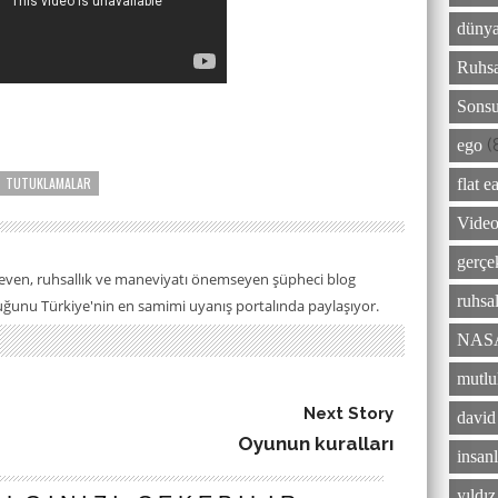
dünya
Ruhsa
Sonsu
(
ego
TUTUKLAMALAR
flat e
Video
gerçe
seven, ruhsallık ve maneviyatı önemseyen şüpheci blog
ruhsal
luğunu Türkiye'nin en samimi uyanış portalında paylaşıyor.
NAS
mutlu
Next Story
david
Oyunun kuralları
insanl
yıldı