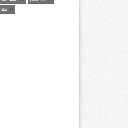
(1)
ktika