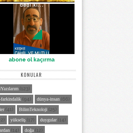
abone ol kaçırma
KONULAR
(123)
Yazılarım
(94)
(66)
-farkindalik
dünya-insan
(41)
(25)
ler
BilimTeknoloji
22)
(17)
(14)
yükseliş
duygular
(14)
(12)
lardan
doğa