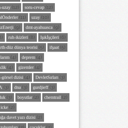
(12)
(12)
-uzay
soru-cevap
(11)
(10)
lÖnderler
uzay
(9)
(9)
zEnerji
dmt-ayahuasca
8)
(8)
(6)
ruh-ikizleri
Işıkİşçileri
(5)
(5)
arth-düz dünya teorisi
ifşaat
(4)
(4)
larım
deprem
(4)
(4)
klik
gizemler
(4)
(3)
-görsel dizisi
DevletSırları
(3)
(3)
(3)
A
dna
gurdjieff
(3)
(2)
(2)
luk
boyutlar
chemtrail
(2)
 icke
(2)
ığa davet yazı dizisi
(2)
(2)
z tohumları
çocuklar