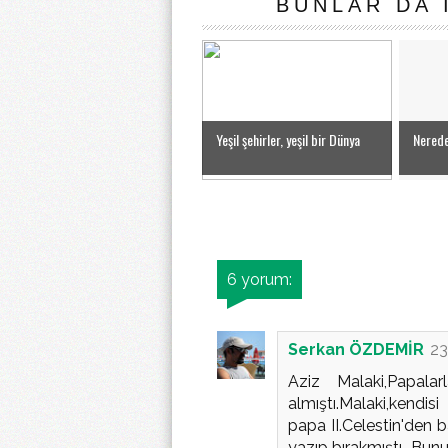
BUNLAR DA 
Yeşil şehirler, yeşil bir Dünya
Nerede
6 yorum:
Serkan ÖZDEMİR
23
Aziz Malaki,Papalar
almıştı.Malaki,kend
papa II.Celestin'den b
yazıp bırakmıştı...Bun