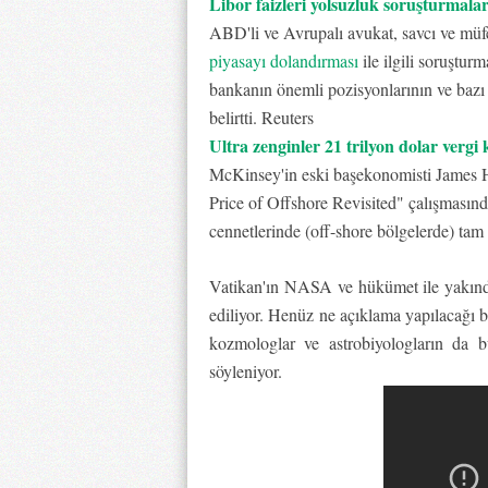
Libor faizleri yolsuzluk soruşturmalar
ABD'li ve Avrupalı avukat, savcı ve müfe
piyasayı dolandırması
ile ilgili soruştur
bankanın önemli pozisyonlarının ve bazı 
belirtti. Reuters
Ultra zenginler 21 trilyon dolar vergi 
McKinsey'in eski başekonomisti James H
Price of Offshore Revisited" çalışmasında
cennetlerinde (off-shore bölgelerde) tam 2
Vatikan'ın NASA ve hükümet ile yakında
ediliyor. Henüz ne açıklama yapılacağı bi
kozmologlar ve astrobiyologların da b
söyleniyor.