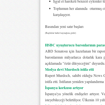
İşgal et hareketi benzeri eylemler t
Toplumun her alanında
oturmuş ola
karşılaşıyor.
Basından yeni satır başları
(Başlıklar haber kaynağına gider)
HSBC uyuşturucu baronlarının parası
ABD Senatosu için hazırlanan bir rapor
baronlarının milyarlarca dolarlık kara 
açıklamada "özür dileyeceğini" duyurdu. 
Medya devi Murdoch istifa etti
Rupert Murdoch, sahibi olduğu News Co
istifa etti. İstifanın yeniden yapılandırm
İspanya korkusu artıyor
İspanya'ya yönelik endişeler artıyor. 
isteyebileceği belirtiliyor. Ülkenin 10 yıll