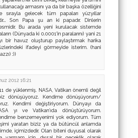
ullanacağı armasını ya da bir başka özelliğini
ikle sırayla gelecek tüm papaları yüzyıllar
tir... Son Papa şu an ki papadır. Dinlerin
esmidir. Bu arada yeni kurulacak sistemde
arın (Dünyada ki 0.0001'in paralarını) yani 21
ayı bir havuz oluşturup paylaştırmak harika
yüzlerindeki ifadeyi görmeyide isterim. (hani
zzı) :))
uz 2012 16:21
1 de yüklenmiş. NASA, Vatikan önemli değil
iz dönüşüyoruz. Kendime dönüşüyorum/
ruz. Kendimi değiştiriyorum. Dünyayı da
ASA yı ve Vatikan'ıda dönüştürüyorum.
kendime benzemeyenimi yok ediyorum. Tüm
işimi yaratan biziz ya da bütüncül anlamda
imde, içimizdedir. Olan biteni duyusal olarak
a varmam için, dışsal bir geçeklik olarak