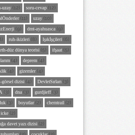
(12)
(12)
-uzay
soru-cevap
(11)
(10)
lÖnderler
uzay
(9)
(9)
zEnerji
dmt-ayahuasca
8)
(8)
(6)
ruh-ikizleri
Işıkİşçileri
(5)
(5)
arth-düz dünya teorisi
ifşaat
(4)
(4)
larım
deprem
(4)
(4)
klik
gizemler
(4)
(3)
-görsel dizisi
DevletSırları
(3)
(3)
(3)
A
dna
gurdjieff
(3)
(2)
(2)
luk
boyutlar
chemtrail
(2)
 icke
(2)
ığa davet yazı dizisi
(2)
(2)
z tohumları
çocuklar