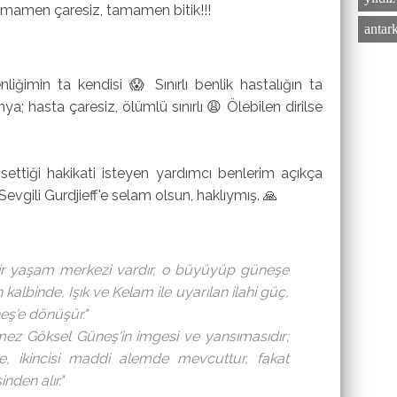
amamen çaresiz, tamamen bitik!!!
antar
iğimin ta kendisi 😱 Sınırlı benlik hastalığın ta
nya; hasta çaresiz, ölümlü sınırlı 😩 Ölebilen dirilse
hsettiği hakikati isteyen yardımcı benlerim açıkça
Sevgili Gurdjieff'e selam olsun, haklıymış. 🙏
 bir yaşam merkezi vardır, o büyüyüp güneşe
n kalbinde, Işık ve Kelam ile uyarılan ilahi güç,
neş'e dönüşür."
ez Göksel Güneş'in imgesi ve yansımasıdır;
de, ikincisi maddi alemde mevcuttur, fakat
inden alır."