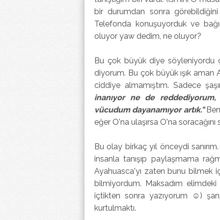
bir durumdan sonra görebildiğini
Telefonda konuşuyorduk ve bağı
oluyor yaw dedim, ne oluyor?
Bu çok büyük diye söyleniyordu
diyorum. Bu çok büyük ışık aman Al
ciddiye almamıştım. Sadece şaş
inanıyor ne de reddediyorum,
vücudum dayanamıyor artık."
Ben
eğer O'na ulaşırsa O'na soracağını s
Bu olay birkaç yıl önceydi sanırı
insanla tanışıp paylaşmama rağ
Ayahuasca'yı zaten bunu bilmek i
bilmiyordum. Maksadım elimdeki
içtikten sonra yazıyorum ☺) ş
kurtulmaktı.