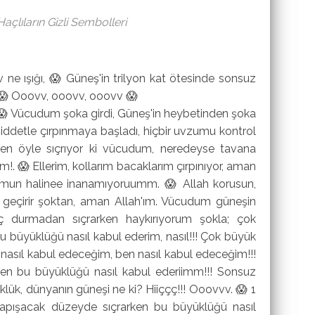
çlıların Gizli Sembolleri
ne ışığı, 😱 Güneş'in trilyon kat ötesinde sonsuz
ş 😱 Ooovv, ooovv, ooovv 😱
😱 Vücudum şoka girdi, Güneş'in heybetinden şoka
detle çırpınmaya başladı, hiçbir uvzumu kontrol
n öyle sıçrıyor ki vücudum, neredeyse tavana
. 😱 Ellerim, kollarım bacaklarım çırpınıyor, aman
n halinee inanamıyoruumm. 😱 Allah korusun,
zi geçirir şoktan, aman Allah'ım. Vücudum güneşin
iç durmadan sıçrarken haykırıyorum şokla; çok
 büyüklüğü nasıl kabul ederim, nasıl!!! Çok büyük
asıl kabul edeceğim, ben nasıl kabul edeceğim!!!
en bu büyüklüğü nasıl kabul ederiimm!!! Sonsuz
ük, dünyanın güneşi ne ki? Hiiççç!!! Ooovvv. 😱 1
apışacak düzeyde sıçrarken bu büyüklüğü nasıl