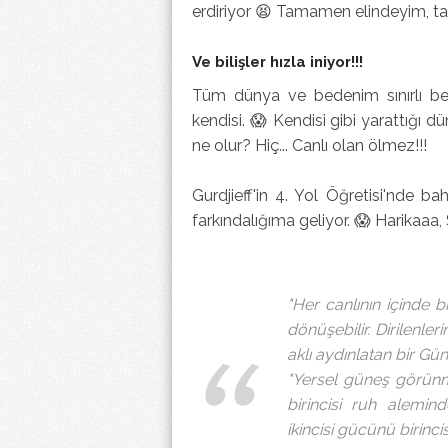
erdiriyor 😫 Tamamen elindeyim, t
Ve bilişler hızla iniyor!!!
Tüm dünya ve bedenim sınırlı benl
kendisi. 😱 Kendisi gibi yarattığı dü
ne olur? Hiç... Canlı olan ölmez!!!
Gurdjieff'in 4. Yol Öğretisi'nde ba
farkındalığıma geliyor. 😱 Harikaaa, 
"Her canlının içinde
dönüşebilir. Dirilenleri
aklı aydınlatan bir Gü
"Yersel güneş görünm
birincisi ruh alemin
ikincisi gücünü birincis