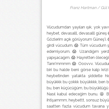
Franz Hartman / Gül Ha
Vücudumdan yayılan ışık, yok yavv 
heybet, devasalll, devasalll güne
Gözlerim açık görüyorum Güneş'i. 
girdi vücudum. 😱 Tüm vücudum şid
edemiyorum. 😱 Uzandığım yerde
yapışacağım. 😱 Hayretten öleceğim!
Tanrı'mmmm 😱 Ooovvv. Vücudumu
biri bu halde beni görse kalp kri
heybetinden yatakta şiddetle h
büyükkk bu çokkk büyükkkk, ben bu
bu, ben küçücüğüm, bu büyüklüğü n
Nasıl kabul edeceğim bunu. 😫 B
ihtişammm, heybettt, sonsuz büyükl
saatten fazla vücudum tavana y