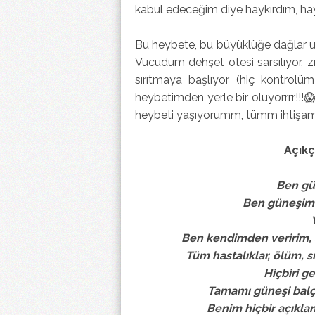
kabul edeceğim diye haykırdım, hay
Bu heybete, bu büyüklüğe dağlar un
Vücudum dehşet ötesi sarsılıyor, zıp
sırıtmaya başlıyor (hiç kontro
heybetimden yerle bir oluyorrrr!
heybeti yaşıyorumm, tümm ihtişamı
Açık
Ben gün
Ben güneşimm
Ben kendimden veririm, a
Tüm hastalıklar, ölüm, s
Hiçbiri g
Tamamı güneşi balçı
Benim hiçbir açıkla