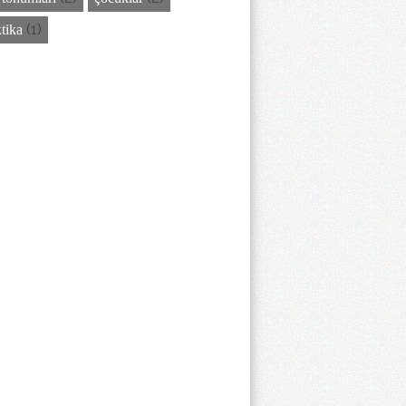
(1)
ktika