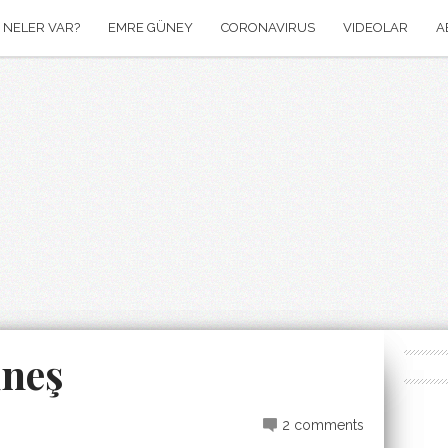
NELER VAR?
EMRE GÜNEY
CORONAVIRUS
VIDEOLAR
A
neş
2 comments