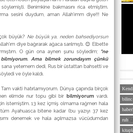
 söylemişti. Benimkine bakmasını rica etmiştim.
rma sesini duydum, aman Allah'ımm diye!!! Ne
 çok büyük?
Ne büyük ya, neden bahsediyorsun
lah'ım diye bağırarak ağaca sarılmıştı. 😊 Elbette
ırmıştım. O gün ona aynen şunu söyledim;
"ne
 bilmiyorum. Ama bilmek zorundayım çünkü
 sana yetemem dedi, Rus bir üstattan bahsetti ve
öyledi ve öyle kaldı.
m. Tam vakti hatırlamıyorum. Dünya çapında birçok
Kendi
men elimde nur topu gibi bir
bilmiyorum
vardı.
bilinc
çin istemiştim. 13 kez içmiş olmama rağmen hala
haber
 tüm Ayahuasca bitene kadar (bu yazıyı 37 kez
ansımı denemek ve hala açılmazsa vücüdumdan
(
ruh
kitap