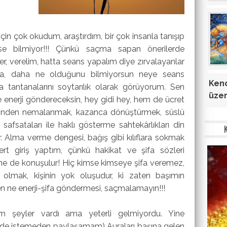
in çok okudum, araştırdım, bir çok insanla tanışıp
se bilmiyor!!! Çünkü saçma sapan önerilerde
ver, verelim, hatta seans yapalım diye zırvalayanlar
na, daha ne olduğunu bilmiyorsun neye seans
Kend
fa tantanalarını soytarılık olarak görüyorum. Sen
üzer
e enerji göndereceksin, hey gidi hey, hem de ücret
iklerinden nemalanmak, kazanca dönüştürmek, süslü
 safsataları ile haklı gösterme sahtekârlıkları din
r. Alma verme dengesi, bağış gibi kılıflara sokmak
ert giriş yaptım, çünkü hakikat ve şifa sözleri
ir ne de konuşulur! Hiç kimse kimseye şifa veremez,
. O olmak, kişinin yok oluşudur, ki zaten başımın
n ne enerji-şifa göndermesi, saçmalamayın!!!
m şeyler vardı ama yeterli gelmiyordu. Yine
üsade istemeden paylaşamam) Auraları başına gelen