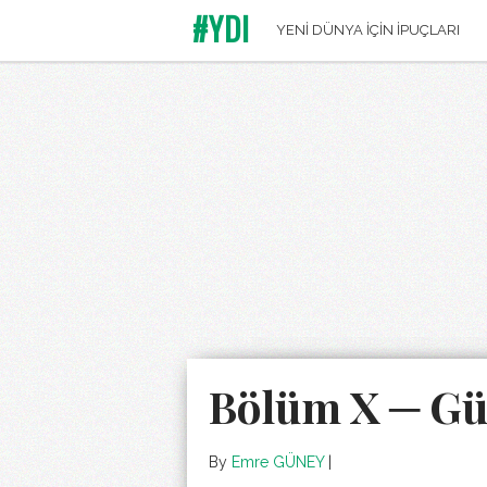
#YDI
YENİ DÜNYA İÇİN İPUÇLARI
Bölüm X ─ Gü
By
Emre GÜNEY
|