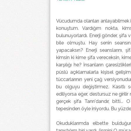
Vücudumda olanları anlayabilmek iç
konuştum. Vardığım nokta, kim
bulunuyorlardı. Enerji gönder, şifa 
bile olmuştu. Hay senin seansı
yapacaksın? Enerji seanslarını, şi
kimsin ki kime şifa vereceksin, kim
karşılığı he? İnsanların çaresizl
püslü açıklamalarla kişisel gelişim
tüccarlarının yeni çağ versiyonudu
bu olguyu değiştirmez. Kasıtlı s
ediliyorsa eğer, destursuz ne giril
gerçek şifa Tanrı'dandır, bitti..
tepesinden öyle iniyordu. Bu yüzde
Okuduklarımda elbette bulduğu
tanıştığım biri vardı. (ismini O m