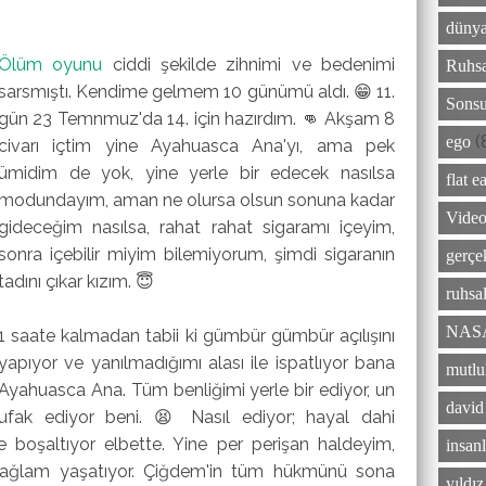
dünya
Ölüm oyunu
ciddi şekilde zihnimi ve bedenimi
Ruhsa
sarsmıştı. Kendime gelmem 10 günümü aldı. 😁 11.
Sonsu
gün 23 Temnmuz'da 14. için hazırdım. 👊 Akşam 8
(
ego
civarı içtim yine Ayahuasca Ana'yı, ama pek
ümidim de yok, yine yerle bir edecek nasılsa
flat e
modundayım, aman ne olursa olsun sonuna kadar
Video
gideceğim nasılsa, rahat rahat sigaramı içeyim,
sonra içebilir miyim bilemiyorum, şimdi sigaranın
gerçe
tadını çıkar kızım. 😇
ruhsal
NAS
1 saate kalmadan tabii ki gümbür gümbür açılışını
yapıyor ve yanılmadığımı alası ile ispatlıyor bana
mutlu
Ayahuasca Ana. Tüm benliğimi yerle bir ediyor, un
david
ufak ediyor beni. 😫 Nasıl ediyor; hayal dahi
e boşaltıyor elbette. Yine per perişan haldeyim,
insanl
e sağlam yaşatıyor. Çiğdem'in tüm hükmünü sona
yıldı