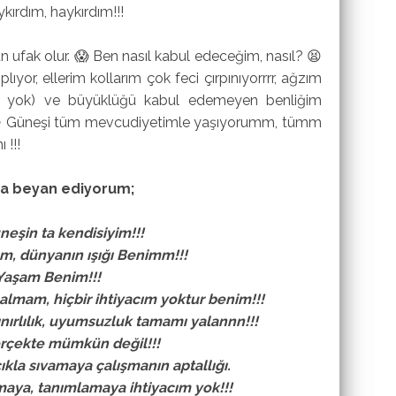
kırdım, haykırdım!!!
 ufak olur. 😱 Ben nasıl kabul edeceğim, nasıl? 😫
lıyor, ellerim kollarım çok feci çırpınıyorrrr, ağzım
lüm yok) ve büyüklüğü kabul edemeyen benliğim
!!😱 Güneşi tüm mevcudiyetimle yaşıyorumm, tümm
 !!!
ça beyan ediyorum;
eşin ta kendisiyim!!!
, dünyanın ışığı Benimm!!!
Yaşam Benim!!!
lmam, hiçbir ihtiyacım yoktur benim!!!
ınırlılık, uyumsuzluk tamamı yalannn!!!
erçekte mümkün değil!!!
kla sıvamaya çalışmanın aptallığı.
maya, tanımlamaya ihtiyacım yok!!!