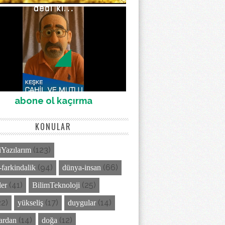
abone ol kaçırma
KONULAR
(123)
Yazılarım
(94)
(66)
-farkindalik
dünya-insan
(41)
(25)
ler
BilimTeknoloji
22)
(17)
(14)
yükseliş
duygular
(14)
(12)
lardan
doğa