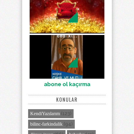
abone ol kaçırma
KONULAR
(123)
KendiYazılarım
(94)
bilinc-farkindalik