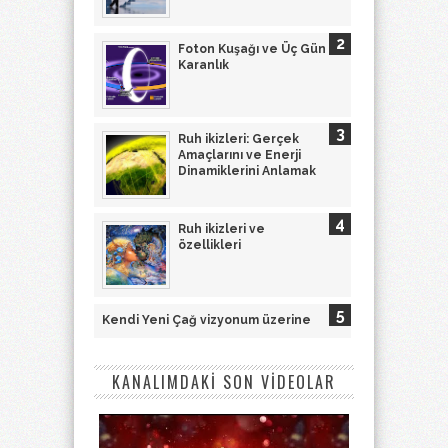
Foton Kuşağı ve Üç Gün
Karanlık
Ruh ikizleri: Gerçek
Amaçlarını ve Enerji
Dinamiklerini Anlamak
Ruh ikizleri ve
özellikleri
Kendi Yeni Çağ vizyonum üzerine
KANALIMDAKİ SON VİDEOLAR