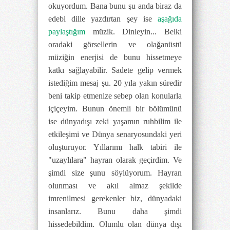
okuyordum. Bana bunu şu anda biraz da
edebi dille yazdırtan şey ise
aşağıda
paylaştığım
müzik. Dinleyin... Belki
oradaki görsellerin ve olağanüstü
müziğin enerjisi de bunu hissetmeye
katkı sağlayabilir.
Sadete gelip vermek
istediğim mesaj şu. 20 yıla yakın süredir
beni takip etmenize sebep olan konularla
içiçeyim. Bunun önemli bir bölümünü
ise dünyadışı zeki yaşamın ruhbilim ile
etkileşimi ve Dünya senaryosundaki yeri
oluşturuyor. Yıllarımı halk tabiri ile
"uzaylılara" hayran olarak geçirdim. Ve
şimdi size şunu söylüyorum. Hayran
olunması ve akıl almaz şekilde
imrenilmesi gerekenler biz, dünyadaki
insanlarız. Bunu daha şimdi
hissedebildim. Olumlu olan dünya dışı