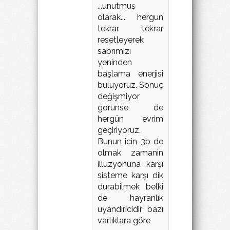
...unutmuş
olarak... hergun
tekrar tekrar
resetleyerek
sabrımizı
yeninden
başlama enerjisi
buluyoruz. Sonuç
değişmiyor
gorunse de
hergün evrim
geçiriyoruz.
Bunun icin 3b de
olmak zamanin
illuzyonuna karşı
sisteme karşı dik
durabilmek belki
de hayranlık
uyandıricidir bazı
varlıklara göre