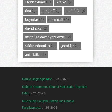
(3)
(3)
DevletSırları
NASA
(3)
(3)
(3)
dna
gurdjieff
mutluluk
(2)
(2)
boyutlar
chemtrail
(2)
david icke
(2)
insanlığa davet yazı dizisi
(2)
(2)
yıldız tohumları
çocuklar
(1)
antarktika
Harika Başlangıç ❤️🌹
- 5/29/2025
Değerli Yorumunuz Önemli Katkı Oldu. Teşekkür
Eder...
- 2/8/2023
Mucizeleri Çalıştım, Bazen Hiç Onunla
Karşılaşmasa...
- 2/8/2023