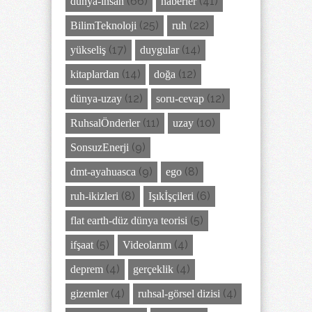
(66)
(41)
dünya-insan
haberler
(25)
(22)
BilimTeknoloji
ruh
(17)
(14)
yükseliş
duygular
(14)
(12)
kitaplardan
doğa
(12)
(12)
dünya-uzay
soru-cevap
(11)
(10)
RuhsalÖnderler
uzay
(9)
SonsuzEnerji
(9)
(8)
dmt-ayahuasca
ego
(8)
(6)
ruh-ikizleri
Işıkİşçileri
(5)
flat earth-düz dünya teorisi
(5)
(4)
ifşaat
Videolarım
(4)
(4)
deprem
gerçeklik
(4)
(4)
gizemler
ruhsal-görsel dizisi