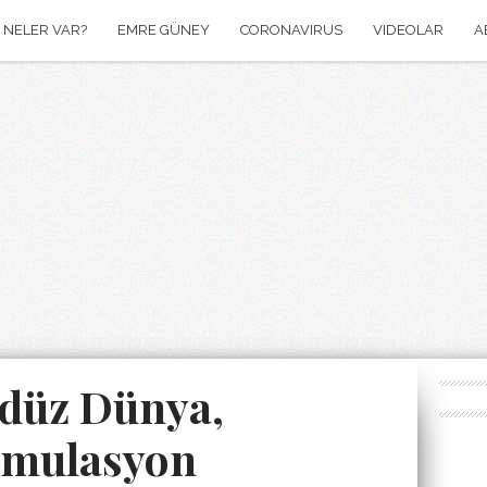
NELER VAR?
EMRE GÜNEY
CORONAVIRUS
VIDEOLAR
A
e düz Dünya,
simulasyon