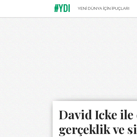
#YDI
YENİ DÜNYA İÇİN İPUÇLARI
David Icke il
gerçeklik ve 