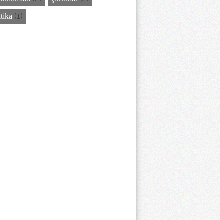
(1)
ktika