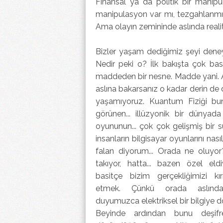
Finansal ya da politik bir mani
manipulasyon var mı, tezgahlanmış b
Ama
olayın zemininde aslında
real
Bizler yaşam dediğimiz şeyi deney
Nedir peki o?
İlk bakışta çok ba
maddeden bir nesne. Madde yani.
aslına bakarsanız o kadar derin de 
yaşamıyoruz.
Kuantum Fiziği bun
görünen...
illüzyonik bir dünyad
oyununun...
çok çok gelişmiş bir
s
insanların bilgisayar oyunlarını
nası
falan diyorum...
Orada ne oluyor? 
takıyor, hatta...
bazen özel eldiv
basitçe
bizim gerçekliğimizi 
etmek.
Çünkü orada aslı
duyumuzca
elektriksel bir bilgiye
Beyinde ardından bunu deşifr