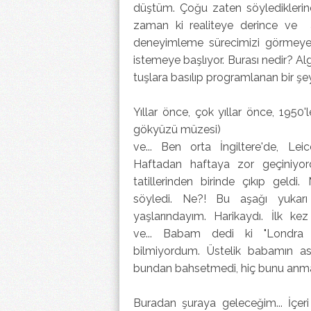
düştüm. Çoğu zaten söyledikleri
zaman ki realiteye derince ve açık
deneyimleme sürecimizi görmeye
istemeye başlıyor. Burası nedir? Al
tuşlara basılıp programlanan bir ş
Yıllar önce, çok yıllar önce, 1950
gökyüzü müzesi)
ve... Ben orta İngiltere'de, L
Haftadan haftaya zor geçiniyo
tatillerinden birinde çıkıp geldi
söyledi. Ne?! Bu aşağı yukar
yaşlarındayım. Harikaydı. İlk ke
ve... Babam dedi ki "Londra 
bilmiyordum. Üstelik babamın astr
bundan bahsetmedi, hiç bunu anma
Buradan şuraya geleceğim... İçer