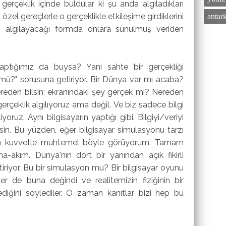
l gerçeklik içinde buldular ki şu anda algıladıkları
zel gereçlerle o gerçeklikle etkileşime girdiklerini
antar
ın algılayacağı formda onlara sunulmuş veriden
aptığımız da buysa? Yani sahte bir gerçekliği
mü?" sorusuna getiriyor. Bir Dünya var mı acaba?
nereden bilsin; ekranındaki şey gerçek mi? Nereden
r gerçeklik algılıyoruz ama değil. Ve biz sadece bilgi
oruz. Aynı bilgisayarın yaptığı gibi. Bilgiyi/veriyi
şsin. Bu yüzden, eğer bilgisayar simulasyonu tarzı
 ben kuvvetle muhtemel böyle görüyorum. Tamam
na-akım. Dünya'nın dört bir yanından açık fikirli
tiriyor. Bu bir simulasyon mu? Bir bilgisayar oyunu
iler de buna değindi ve realitemizin fiziğinin bir
lediğini söylediler. O zaman kanıtlar bizi hep bu