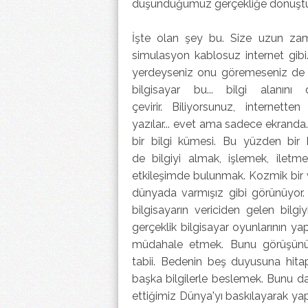
düşündüğümüz gerçekliğe dönüştü
İşte olan şey bu. Size uzun zam
simulasyon kablosuz internet gibi.
yerdeyseniz onu göremeseniz de o
bilgisayar bu... bilgi alanı
çevirir. Biliyorsunuz, internette
yazılar... evet ama sadece ekranda.
bir bilgi kümesi. Bu yüzden bir b
de bilgiyi almak, işlemek, iletm
etkileşimde bulunmak. Kozmik bir wi
dünyada varmışız
gibi görünüyor
bilgisayarın vericiden gelen bilg
gerçeklik bilgisayar oyunlarının yap
müdahale etmek. Bunu görüşünüz
tabii.
Bedenin beş duyusuna hitap 
başka bilgilerle beslemek. Bunu d
ettiğimiz Dünya'yı baskılayarak yap