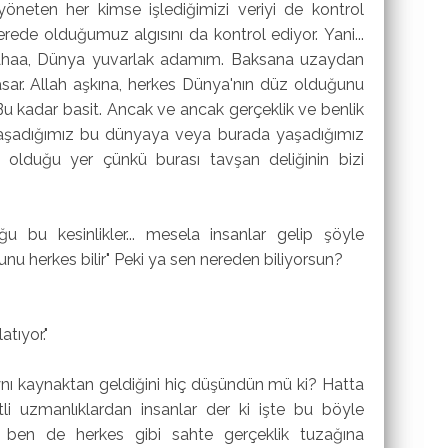
öneten her kimse işlediğimizi veriyi de kontrol
nerede olduğumuz algısını da kontrol ediyor. Yani...
r. Ahaa, Dünya yuvarlak adamım. Baksana uzaydan
asar. Allah aşkına, herkes Dünya'nın düz olduğunu
Bu kadar basit. Ancak ve ancak gerçeklik ve benlik
yaşadığımız bu dünyaya veya burada yaşadığımız
n olduğu yer çünkü burası tavşan deliğinin bizi
ğu bu kesinlikler... mesela insanlar gelip şöyle
unu herkes bilir" Peki ya sen nereden biliyorsun?
tıyor."
 aynı kaynaktan geldiğini hiç düşündün mü ki? Hatta
li uzmanlıklardan insanlar der ki işte bu böyle
ben de herkes gibi sahte gerçeklik tuzağına