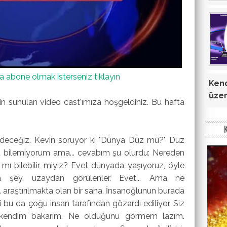
 abone olmak isterseniz tıklayın
Kend
üzer
in sunulan video cast'ımıza hoşgeldiniz. Bu hafta
edeceğiz. Kevin soruyor ki "Dünya Düz mü?" Düz
bilemiyorum ama... cevabım şu olurdu: Nereden
r mı bilebilir miyiz? Evet dünyada yaşıyoruz, öyle
 şey, uzaydan görülenler. Evet... Ama ne
araştırılmakta olan bir saha. İnsanoğlunun burada
 bu da çoğu insan tarafından gözardı ediliyor. Siz
ise kendim bakarım. Ne olduğunu görmem lazım.