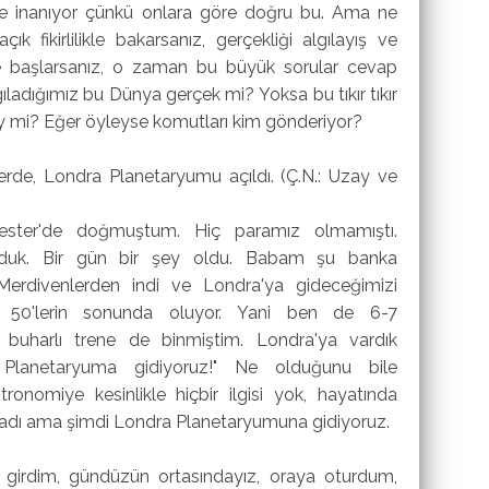
ne inanıyor çünkü onlara göre doğru bu. Ama ne
 fikirlilikle bakarsanız, gerçekliği algılayış ve
 başlarsanız, o zaman bu büyük sorular cevap
gıladığımız bu Dünya gerçek mi? Yoksa bu tıkır tıkır
ey mi? Eğer öyleyse komutları kim gönderiyor?
'lerde, Londra Planetaryumu açıldı. (Ç.N.: Uzay ve
eicester'de doğmuştum. Hiç paramız olmamıştı.
rduk. Bir gün bir şey oldu. Babam şu banka
. Merdivenlerden indi ve Londra'ya gideceğimizi
ı 50'lerin sonunda oluyor. Yani ben de 6-7
z buharlı trene de binmiştim. Londra'ya vardık
Planetaryuma gidiyoruz!" Ne olduğunu bile
onomiye kesinlikle hiçbir ilgisi yok, hayatında
dı ama şimdi Londra Planetaryumuna gidiyoruz.
i girdim, gündüzün ortasındayız, oraya oturdum,