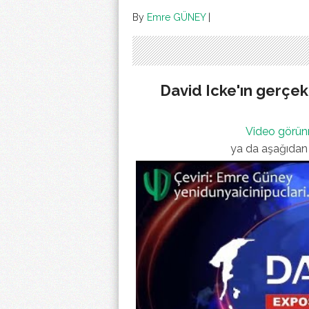
By
Emre GÜNEY
|
David Icke'ın gerçekl
Video görün
ya da aşağıdan 