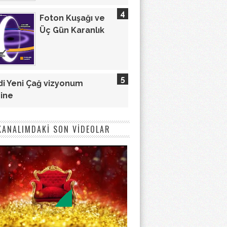
Foton Kuşağı ve
Üç Gün Karanlık
i Yeni Çağ vizyonum
ine
KANALIMDAKİ SON VİDEOLAR