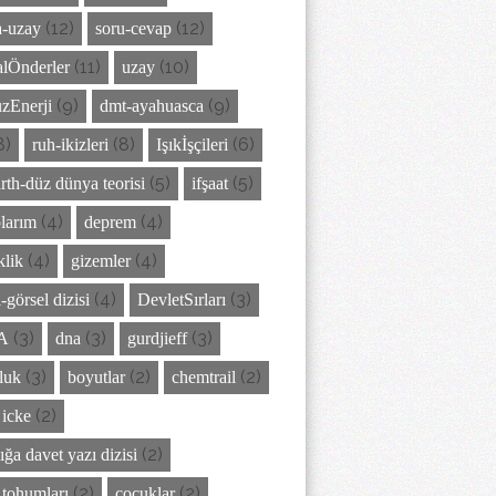
(12)
(12)
-uzay
soru-cevap
(11)
(10)
lÖnderler
uzay
(9)
(9)
zEnerji
dmt-ayahuasca
8)
(8)
(6)
ruh-ikizleri
Işıkİşçileri
(5)
(5)
arth-düz dünya teorisi
ifşaat
(4)
(4)
larım
deprem
(4)
(4)
klik
gizemler
(4)
(3)
-görsel dizisi
DevletSırları
(3)
(3)
(3)
A
dna
gurdjieff
(3)
(2)
(2)
luk
boyutlar
chemtrail
(2)
 icke
(2)
ığa davet yazı dizisi
(2)
(2)
z tohumları
çocuklar