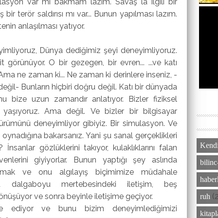
pulasyon var mı bakmam lazım.
Savaş la ilgili bir
ir terör saldırısı mı var...
Bunun yapılması lazım.
itenin anlaşılması yatıyor.
imliyoruz, Dünya dediğimiz şeyi deneyimliyoruz.
sit görünüyor.
O bir gezegen, bir evren...
...ve katı
Ama ne zaman ki...
Ne zaman ki derinlere inseniz,
-
değil-
Bunların hiçbiri doğru değil. Katı bir dünyada
u bize uzun zamandır anlatıyor. Bizler fiziksel
a yaşıyoruz. Ama değil.
Ve bizler bir bilgisayar
ürümünü deneyimliyor gibiyiz.
Bir simulasyon.
Ve
l oynadığına bakarsanız. Yani şu sanal gerçeklikleri
Kendi
İnsanlar gözlüklerini takıyor, k
ulaklıklarını falan
enlerini giyiyorlar.
Bunun yaptığı şey aslında
bilinc
kırmak ve
onu algılayış biçimimize müdahale
haber
nda
dalgaboyu mertebesindeki iletişim, beş
 dönüşüyor ve sonra beyinle iletişime geçiyor.
(
ruh
e ediyor ve bunu bizim deneyimlediğimizi
kitap