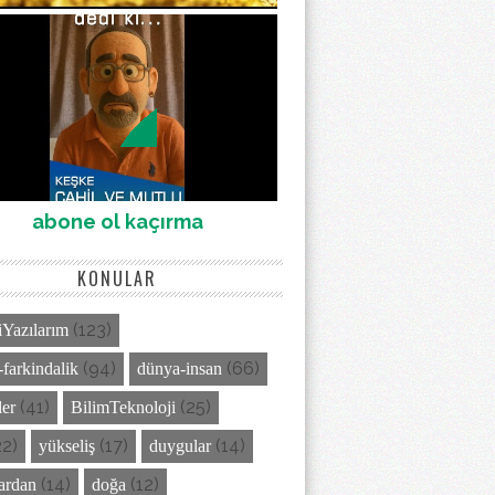
abone ol kaçırma
KONULAR
(123)
Yazılarım
(94)
(66)
-farkindalik
dünya-insan
(41)
(25)
ler
BilimTeknoloji
22)
(17)
(14)
yükseliş
duygular
(14)
(12)
lardan
doğa