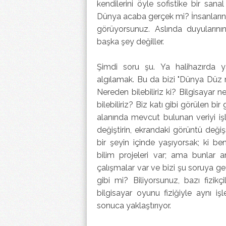
kendilerini öyle sofistike bir sana
Dünya acaba gerçek mi? İnsanların ö
görüyorsunuz. Aslında duyuların
başka şey değiller.
Şimdi soru şu. Ya halihazırda y
algılamak. Bu da bizi "Dünya Düz 
Nereden bilebiliriz ki? Bilgisayar 
bilebiliriz? Biz katı gibi görülen bi
alanında mevcut bulunan veriyi işliy
değiştirin, ekrandaki görüntü deği
bir şeyin içinde yaşıyorsak; ki
bilim projeleri var; ama bunlar a
çalışmalar var ve bizi şu soruya ge
gibi mi? Biliyorsunuz, bazı fizikç
bilgisayar oyunu fiziğiyle aynı iş
sonuca yaklaştırıyor.