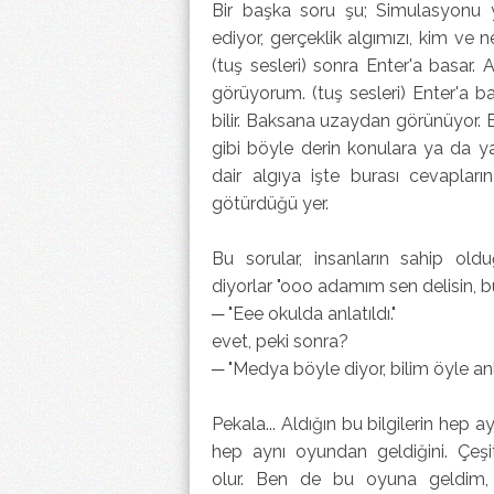
Bir başka soru şu; Simulasyonu y
ediyor, gerçeklik algımızı, kim ve 
(tuş sesleri) sonra Enter'a basa
görüyorum. (tuş sesleri) Enter'a b
bilir. Baksana uzaydan görünüyor. 
gibi böyle derin konulara ya da 
dair algıya işte burası cevapları
götürdüğü yer.
Bu sorular, insanların sahip oldu
diyorlar "ooo adamım sen delisin, b
─ "Eee okulda anlatıldı."
evet, peki sonra?
─ "Medya böyle diyor, bilim öyle anla
Pekala... Aldığın bu bilgilerin hep
hep aynı oyundan geldiğini. Çeşit
olur. Ben de bu oyuna geldim, 