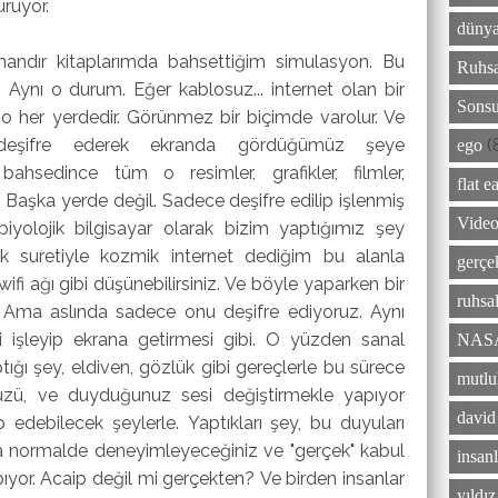
rüyor.
dünya
andır kitaplarımda bahsettiğim simulasyon. Bu
Ruhsa
 Aynı o durum. Eğer kablosuz... internet olan bir
Sonsu
 her yerdedir. Görünmez bir biçimde varolur. Ve
nı deşifre ederek ekranda gördüğümüz şeye
(
ego
n bahsedince tüm o resimler, grafikler, filmler,
flat e
 Başka yerde değil. Sadece deşifre edilip işlenmiş
Video
iyolojik bilgisayar olarak bizim yaptığımız şey
ek suretiyle kozmik internet dediğim bu alanla
gerçe
fi ağı gibi düşünebilirsiniz. Ve böyle yaparken bir
ruhsal
. Ama aslında sadece onu deşifre ediyoruz. Aynı
iyi işleyip ekrana getirmesi gibi. O yüzden sanal
NAS
tığı şey, eldiven, gözlük gibi
gereçlerle bu sürece
mutlu
ü, ve duyduğunuz sesi değiştirmekle yapıyor
david
edebilecek şeylerle. Yaptıkları şey, bu duyuları
a normalde deneyimleyeceğiniz ve "gerçek" kabul
insanl
ıyor. Acaip değil mi gerçekten? Ve birden insanlar
yıldı